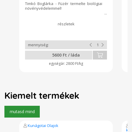
Timkó Boglárka - Füzér termelte biológiai
Kr
növényvédelemmel!
ág
5600 Ft / láda
2800 Ft/kg
Kiemelt termékek
Kunágotai Olajok
E
ki