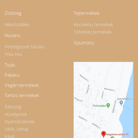
Zöldség
Tejtermékek
Mikrózöldek
Kecsketej termékek
Tehéntej termékek
Húsáru
Gyümölcs
Feldolgozott húsáru
Friss hús
Tojás
Pékáru
Vegán termékek
Tartós termékek
Édesség
Hüvelyesek
Gyümölcslevek
Likőr, szirup
Kávé