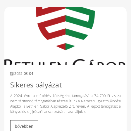
2025-03-04
Sikeres pályázat
A 2024. évre a működési költségeink támogatására 74 700 Ft vissza
nem térítendő támogatásban részesültünk a Nemzeti Együttműködési
Alapból, a Bethlen Gábor Alapkezelő Zrt. révén. A kapott támogatást a
könyvelési díj (rész)finanszírozására használjuk fel.