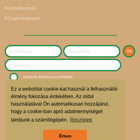
Kozmetikumok
Fűszernövények
Szeretnék feliratkozni a hírlevélre.
Ez a weboldal cookie-kat használ a felhasználói
© Sziget Kosara Bevásárlóközösség 2020.
élmény fokozása érdekében. Az oldal
használatával Ön automatikusan hozzájárul,
ÁSZF
hogy a cookie-ban apró adatmennyiséget
Adatvédelmi nyilatkozat
tároljunk a számítógépén.
Részletek
Árgarancia
Értem