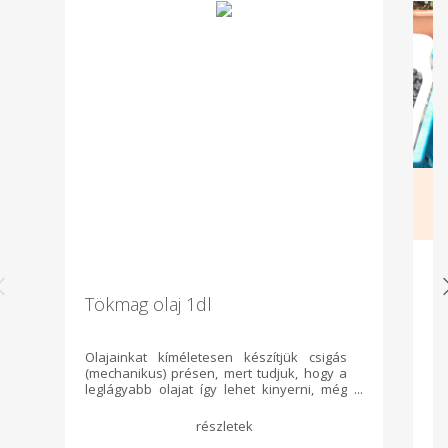
Tökmag olaj 1dl
B
E
Olajainkat kíméletesen készítjük csigás
Sa
(mechanikus) présen, mert tudjuk, hogy a
mé
leglágyabb olajat így lehet kinyerni, még
Ré
akkor is, ha így kisebb mennyiséget
érhetünk el. A kipréselt magokat
szobahőmérsékleten préseljük és nem