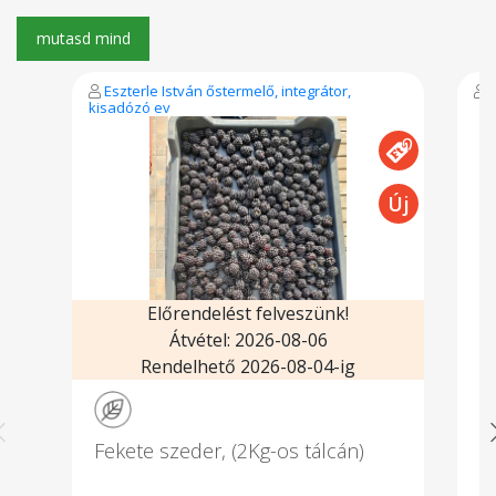
Eszterle István őstermelő, integrátor,
kisadózó ev
Előrendelést felveszünk!
Átvétel: 2026-08-06
Rendelhető 2026-08-04-ig
Fekete szeder, (2Kg-os tálcán)
G
E