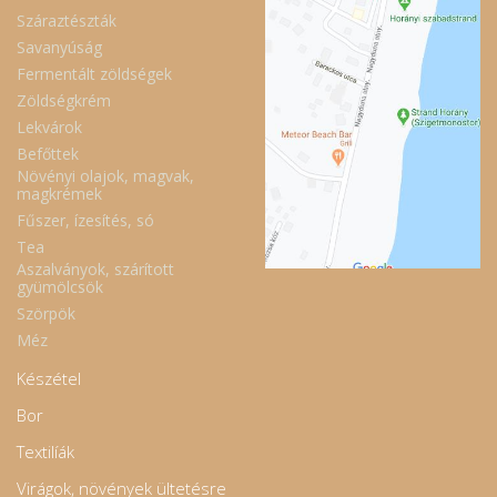
Száraztészták
Savanyúság
Fermentált zöldségek
Zöldségkrém
Lekvárok
Befőttek
Növényi olajok, magvak,
magkrémek
Fűszer, ízesítés, só
Tea
Aszalványok, szárított
gyümölcsök
Szörpök
Méz
Készétel
Bor
Textilíák
Virágok, növények ültetésre