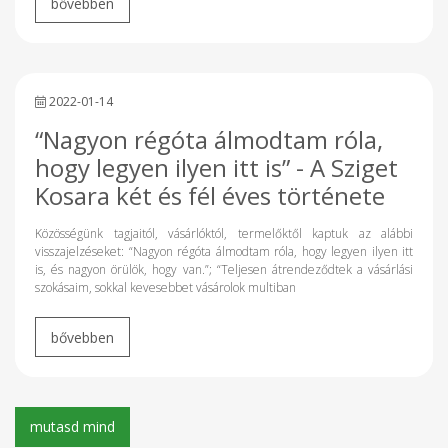
2022-01-14
“Nagyon régóta álmodtam róla,
hogy legyen ilyen itt is” - A Sziget
Kosara két és fél éves története
Közösségünk tagjaitól, vásárlóktól, termelőktől kaptuk az alábbi
visszajelzéseket: “Nagyon régóta álmodtam róla, hogy legyen ilyen itt
is, és nagyon örülök, hogy van.”; “Teljesen átrendeződtek a vásárlási
szokásaim, sokkal kevesebbet vásárolok multiban