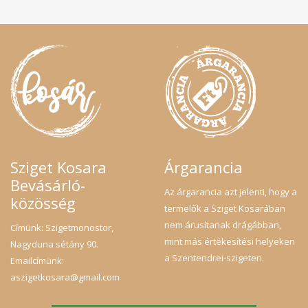
Sziget Kosara
Árgarancia
Bevásárló-
Az árgarancia azt jelenti, hogy a
közösség
termelők a Sziget Kosarában
nem árusítanak drágábban,
Címünk: Szigetmonostor,
mint más értékesítési helyeken
Nagyduna sétány 90.
a Szentendrei-szigeten.
Emailcímünk:
aszigetkosara@gmail.com