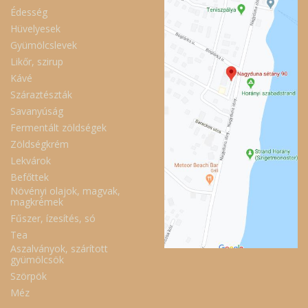
Édesség
Hüvelyesek
Gyümölcslevek
Likőr, szirup
Kávé
Száraztészták
Savanyúság
Fermentált zöldségek
Zöldségkrém
Lekvárok
Befőttek
Növényi olajok, magvak,
magkrémek
Fűszer, ízesítés, só
Tea
Aszalványok, szárított
gyümölcsök
Szörpök
Méz