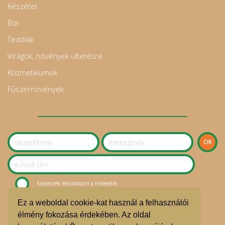
Készétel
Bor
Textilíák
Virágok, növények ültetésre
Kozmetikumok
Fűszernövények
Szeretnék feliratkozni a hírlevélre.
Ez a weboldal cookie-kat használ a felhasználói
© Sziget Kosara Bevásárlóközösség 2020.
élmény fokozása érdekében. Az oldal