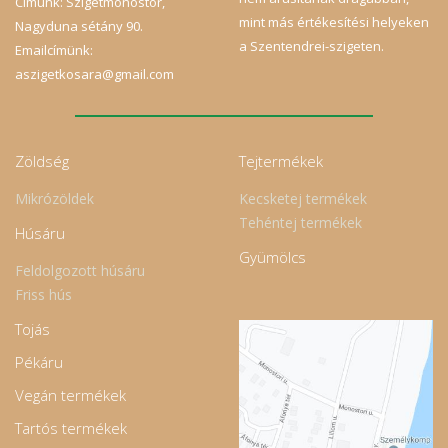
Címünk: Szigetmonostor,
mint más értékesítési helyeken
Nagyduna sétány 90.
a Szentendrei-szigeten.
Emailcímünk:
aszigetkosara@gmail.com
Zöldség
Tejtermékek
Mikrózöldek
Kecsketej termékek
Tehéntej termékek
Húsáru
Gyümölcs
Feldolgozott húsáru
Friss hús
Tojás
Pékáru
Vegán termékek
Tartós termékek