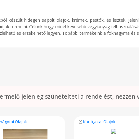
l készült hidegen sajtolt olajok, krémek, pestók, és lisztek. Jele
djuk termelni. Célunk hogy minél kevesebb vegyianyag felhasználásá
zlelhető és erzékelhető legyen. Tobábbi termékeink a fokhagyma és 
termelő jelenleg szünetelteti a rendelést, nézzen 
nágotai Olajok
Kunágotai Olajok