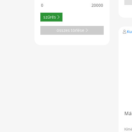
szűrés
összes törlése
Ku
Mák
Kím