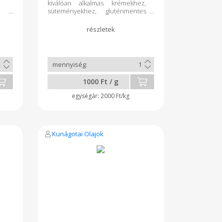
kiválóan alkalmas krémekhez,
süteményekhez, gluténmentes
táplálkozás részeként vagy
kenyérben.
1000 Ft / g
2000 Ft/kg
Kunágotai Olajok