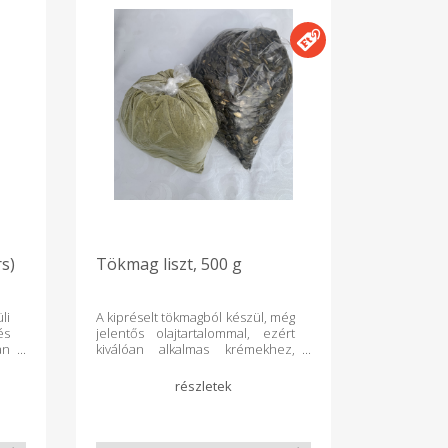
s)
Tökmag liszt, 500 g
li
A kipréselt tökmagból készül, még
és
jelentős olajtartalommal, ezért
an
kiválóan alkalmas krémekhez,
nc
süteményekhez, pogácsába vagy
én
kenyérbe.
is
id
z,
és