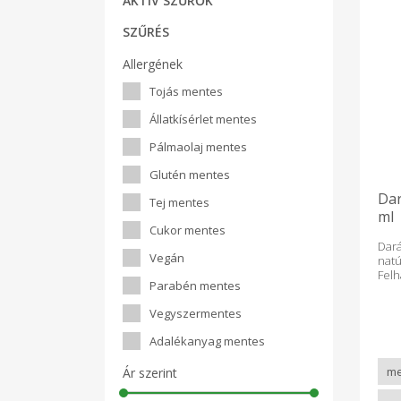
AKTÍV SZŰRŐK
SZŰRÉS
Allergének
Tojás mentes
Állatkísérlet mentes
Pálmaolaj mentes
Glutén mentes
Dar
Tej mentes
ml
Cukor mentes
Dará
Vegán
na
Fel
Parabén mentes
és 
tés
Vegyszermentes
tesz
mák
Adalékanyag mentes
érz
beté
Ár szerint