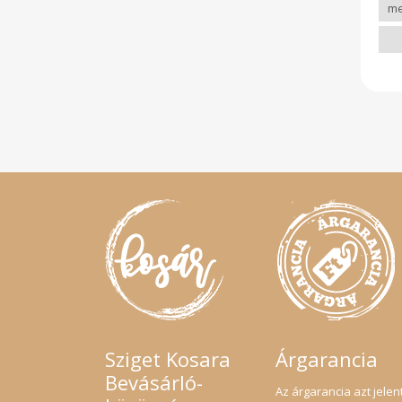
ham
után
fogy
forr
tar
kivá
Sziget Kosara
Árgarancia
Bevásárló-
Az árgarancia azt jelent