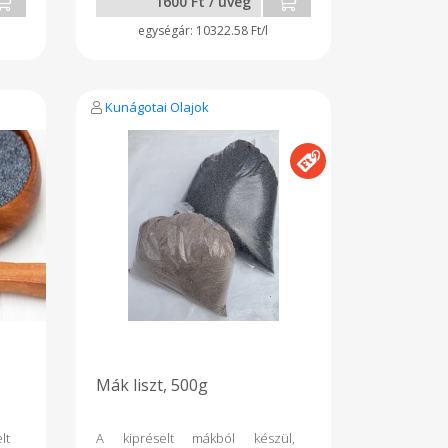
1600 Ft / üveg
10322.58 Ft/l
Kunágotai Olajok
Mák liszt, 500g
lt
A kipréselt mákból készül,