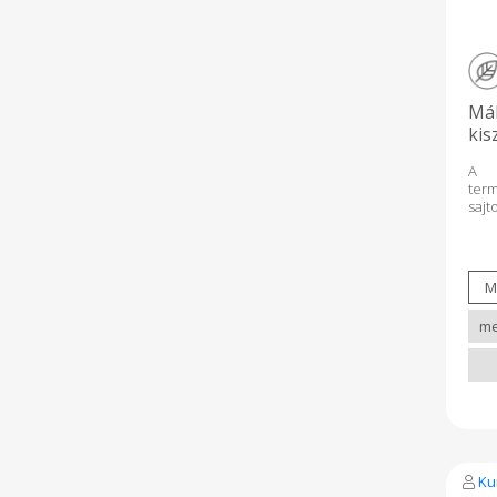
Mák
kis
A m
ter
saj
Külö
ak
bőrá
kell
tisz
salá
ajá
benn
zsír
jót
egés
Ku