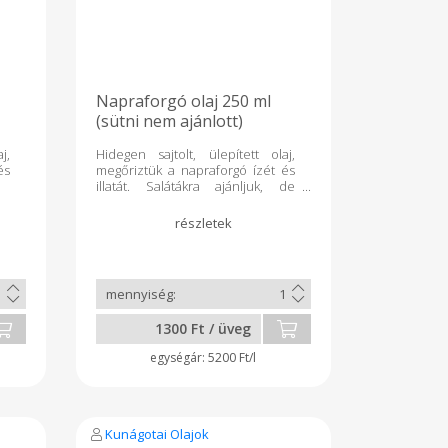
Napraforgó olaj 250 ml
(sütni nem ajánlott)
j,
Hidegen sajtolt, ülepített olaj,
és
megőriztük a napraforgó ízét és
illatát. Salátákra ajánljuk, de
alacsonyabb hőmérsékletű sés
rövidebb idejű sütéshez is
alkalmas.
1300 Ft / üveg
5200 Ft/l
Kunágotai Olajok