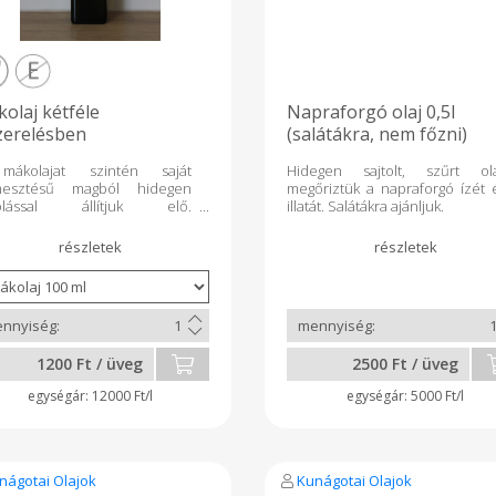
olaj kétféle
Napraforgó olaj 0,5l
zerelésben
(salátákra, nem főzni)
ákolajat szintén saját
Hidegen sajtolt, szűrt ola
mesztésű magból hidegen
megőriztük a napraforgó ízét 
tolással állítjuk elő.
illatát. Salátákra ajánljuk.
nlegesen lágy olaj a mák olaj,
ár kozmetikai célra,
polásra is használható. Íze
emes mák ízű, ülepítés után
ta, áttetsző színű. Elsősorban
tákra, valamint kúra szerűen
nljuk fogyasztani, mert van
e E vitamin, sok telítetlen
1200 Ft / üveg
2500 Ft / üveg
sav, és a növényi szterinek is
ékony hatással lehetnek az
12000 Ft/l
5000 Ft/l
zségre.
nágotai Olajok
Kunágotai Olajok