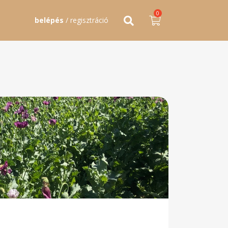
0
belépés
/ regisztráció