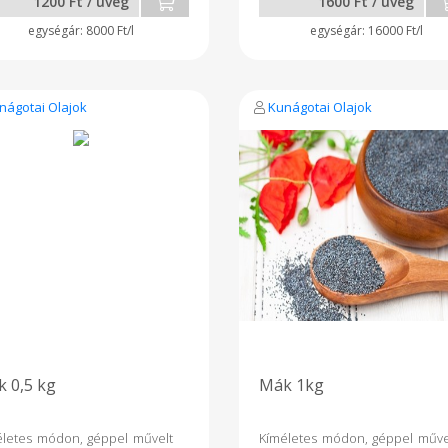
1200 Ft / üveg
1600 Ft / üveg
8000 Ft/l
16000 Ft/l
nágotai Olajok
Kunágotai Olajok
 0,5 kg
Mák 1kg
életes módon, géppel művelt
Kíméletes módon, géppel műve