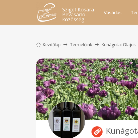
Sziget Kosara
Vásárlás
Ter
Bevásárló-
közösség
Kezdőlap
Termelőink
Kunágotai Olajok
Kunágota