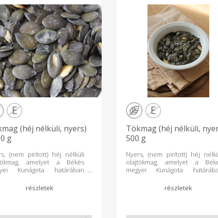
mag (héj nélküli, nyers)
Tökmag (héj nélküli, nyer
0 g
500 g
s, (nem pirított) héj nélküli
Nyers, (nem pirított) héj nélkü
jtökmag, amelyet a Békés
olajtökmag, amelyet a Bék
yei Kunágota határában
megyei Kunágota határáb
mesztünk és a kedvenc
termesztünk és a kedve
panyagunk. Igény esetén
alapanyagunk. Igény eset
yobb kiszerelésben is
nagyobb kiszerelésben 
hető. Tipp: Ha kisgyermekeid
elérhető. Tipp: Ha kisgyermeke
nak vagy vendégeket vársz,
vannak vagy vendégeket várs
d az asztalra kistálban, és
tedd az asztalra kistálban, 