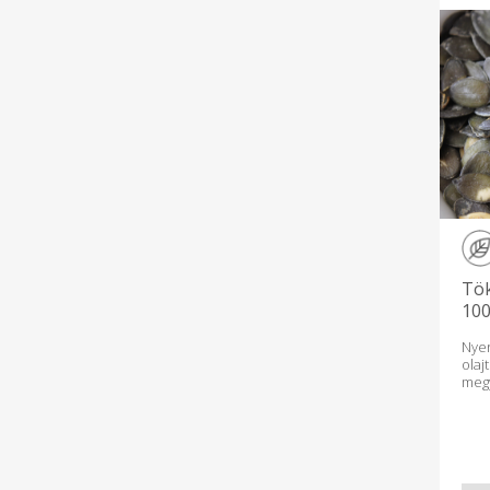
Tök
100
Nyer
ola
meg
ter
ala
nag
elér
van
ted