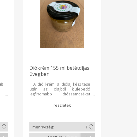
Diókrém 155 ml betétdíjas
üvegben
lt
A dió krém, a diólaj készitése
után az olajból kiülepedő
legfinomabb diószemcséket
tartalmazza olajjal. Kiváló
szendvicskrém, de süteményre
és tésztákra is használható. A diót
enyhén pörköltük.