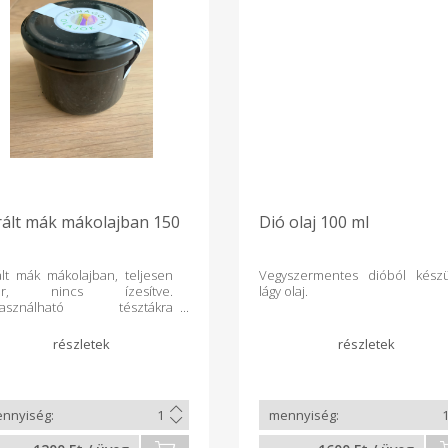
ált mák mákolajban 150
Dió olaj 100 ml
lt mák mákolajban, teljesen
Vegyszermentes dióból készü
túr, nincs ízesítve.
lágy olaj.
használható tésztákra
süteményekben. A mákos
ztát különlegesen finommá
i, mert nem lesz száraz és a
olajtól igazán intenzíven
ődik a mák íze. Az üveg
tdíja 100 Ft.