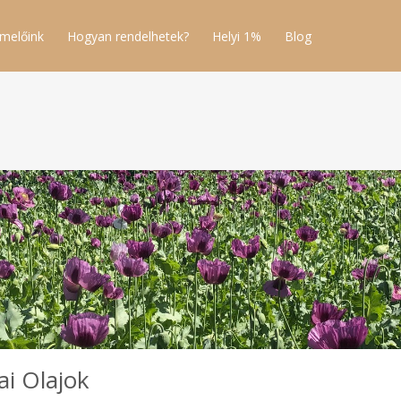
melőink
Hogyan rendelhetek?
Helyi 1%
Blog
i Olajok