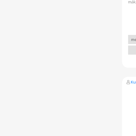
mák
Ku