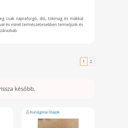
nleg csak napraforgó, dió, tökmag és mákkal
val és minél természetesebben termeljünk és
szárazbab.
1
2
vissza később.
Kunágotai Olajok