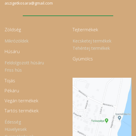
aszigetkosara@gmail.com
Zöldség
Tejtermékek
Mikrózöldek
Kecsketej termékek
Tehéntej termékek
Húsáru
Gyümölcs
Feldolgozott húsáru
Friss hús
Tojás
Pékáru
Vegán termékek
Tartós termékek
Édesség
Hüvelyesek