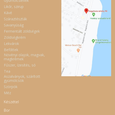
Gyümölcslevek
Likőr, szirup
Kávé
Száraztészták
Savanyúság
Fermentált zöldségek
Zöldségkrém
Lekvárok
Befőttek
Növényi olajok, magvak,
magkrémek
Fűszer, ízesítés, só
Tea
Aszalványok, szárított
gyümölcsök
Szörpök
Méz
Készétel
Bor