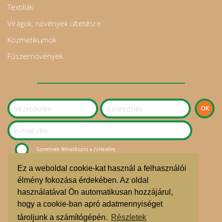
Textilíák
Virágok, növények ültetésre
Kozmetikumok
Fűszernövények
Szeretnék feliratkozni a hírlevélre.
Ez a weboldal cookie-kat használ a felhasználói
© Sziget Kosara Bevásárlóközösség 2020.
élmény fokozása érdekében. Az oldal
használatával Ön automatikusan hozzájárul,
ÁSZF
hogy a cookie-ban apró adatmennyiséget
Adatvédelmi nyilatkozat
tároljunk a számítógépén.
Részletek