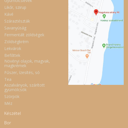
Gyümölcslevek
Likőr, szirup
Kávé
Száraztészták
Savanyúság
Fermentált zöldségek
Zöldségkrém
Lekvárok
Befőttek
Növényi olajok, magvak,
magkrémek
Fűszer, ízesítés, só
Tea
Aszalványok, szárított
gyümölcsök
Szörpök
Méz
Készétel
Bor