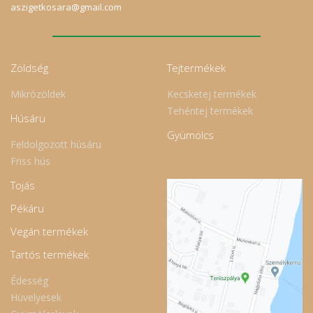
aszigetkosara@gmail.com
Zöldség
Tejtermékek
Mikrózöldek
Kecsketej termékek
Tehéntej termékek
Húsáru
Gyümölcs
Feldolgozott húsáru
Friss hús
Tojás
Pékáru
Vegán termékek
Tartós termékek
Édesség
Hüvelyesek