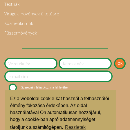
Textilíák
Virágok, növények ültetésre
Kozmetikumok
Fűszernövények
Szeretnék feliratkozni a hírlevélre.
Ez a weboldal cookie-kat használ a felhasználói
© Sziget Kosara Bevásárlóközösség 2020.
élmény fokozása érdekében. Az oldal
használatával Ön automatikusan hozzájárul,
ÁSZF
hogy a cookie-ban apró adatmennyiséget
Adatvédelmi nyilatkozat
tároljunk a számítógépén.
Részletek