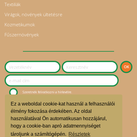
Textilíák
Virágok, növények ültetésre
Kozmetikumok
Fűszernövények
Szeretnék feliratkozni a hírlevélre.
Ez a weboldal cookie-kat használ a felhasználói
© Sziget Kosara Bevásárlóközösség 2020.
élmény fokozása érdekében. Az oldal
használatával Ön automatikusan hozzájárul,
ÁSZF
hogy a cookie-ban apró adatmennyiséget
Adatvédelmi nyilatkozat
tároljunk a számítógépén.
Részletek