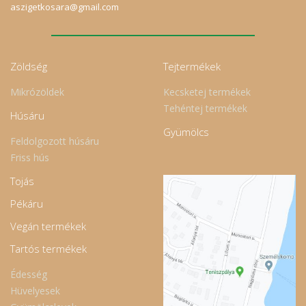
aszigetkosara@gmail.com
Zöldség
Tejtermékek
Mikrózöldek
Kecsketej termékek
Tehéntej termékek
Húsáru
Gyümölcs
Feldolgozott húsáru
Friss hús
Tojás
Pékáru
Vegán termékek
Tartós termékek
Édesség
Hüvelyesek