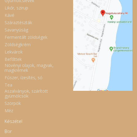
Gyümölcslevek
Likőr, szirup
Kávé
Száraztészták
Savanyúság
Fermentált zöldségek
Zöldségkrém
Lekvárok
Befőttek
Növényi olajok, magvak,
magkrémek
Fűszer, ízesítés, só
Tea
Aszalványok, szárított
gyümölcsök
Szörpök
Méz
Készétel
Bor