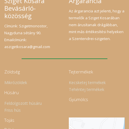
Sziget Kosara
Árgarancia
Bevásárló-
Az árgarancia azt jelenti, hogy a
közösség
termelők a Sziget Kosarában
nem árusítanak drágábban,
Címünk: Szigetmonostor,
mint más értékesítési helyeken
Nagyduna sétány 90.
a Szentendrei-szigeten.
Emailcímünk:
aszigetkosara@gmail.com
Zöldség
Tejtermékek
Mikrózöldek
Kecsketej termékek
Tehéntej termékek
Húsáru
Gyümölcs
Feldolgozott húsáru
Friss hús
Tojás