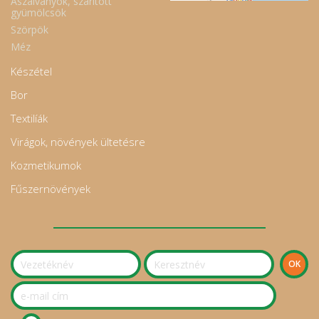
Aszalványok, szárított
gyümölcsök
Szörpök
Méz
Készétel
Bor
Textilíák
Virágok, növények ültetésre
Kozmetikumok
Fűszernövények