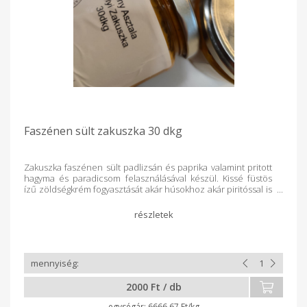
Faszénen sült zakuszka 30 dkg
Zakuszka faszénen sült padlizsán és paprika valamint pritott
hagyma és paradicsom felasználásával készül. Kissé füstös
ízű zöldségkrém fogyasztását akár húsokhoz akár piritóssal is
ajánljuk.
2000 Ft / db
6666.67 Ft/kg