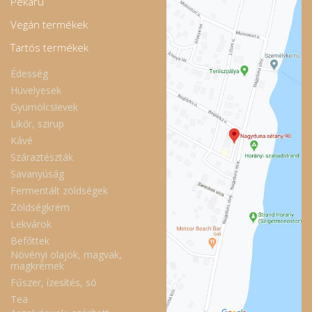
Pékáru
Vegán termékek
Tartós termékek
Édesség
Hüvelyesek
Gyümölcslevek
Likőr, szirup
Kávé
Száraztészták
Savanyúság
Fermentált zöldségek
Zöldségkrém
Lekvárok
Befőttek
Növényi olajok, magvak,
magkrémek
Fűszer, ízesítés, só
Tea