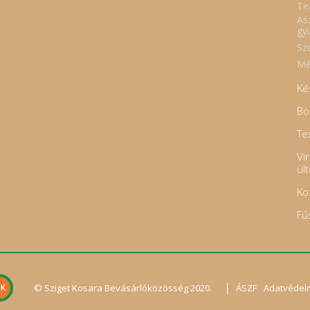
Te
As
gy
Sz
Mé
Ké
Bo
Tex
Vi
ül
Ko
Fű
|
© Sziget Kosara Bevásárlóközösség 2020.
ÁSZF
Adatvédel