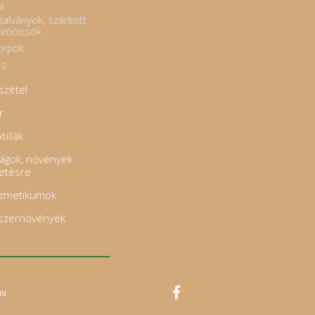
a
zalványok, szárított
ümölcsök
örpök
z
szétel
r
tilíák
rágok, növények
tetésre
zmetikumok
szernövények
mi