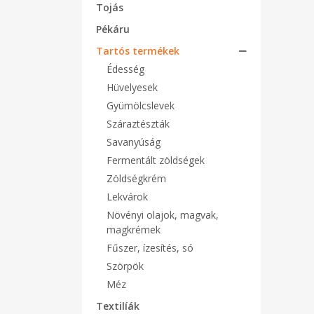
Tojás
Pékáru
Tartós termékek
Édesség
Hüvelyesek
Gyümölcslevek
Száraztészták
Savanyúság
Fermentált zöldségek
Zöldségkrém
Lekvárok
Növényi olajok, magvak,
magkrémek
Fűszer, ízesítés, só
Szörpök
Méz
Textilíák