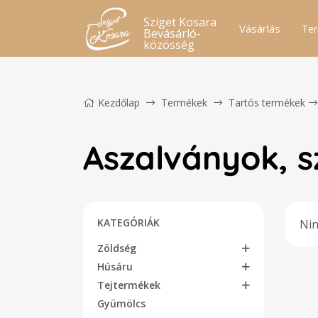
Sziget Kosara
Vásárlás
Ter
Bevásárló-
közösség
Kezdőlap
Termékek
Tartós termékek
Aszalványok, s
KATEGÓRIÁK
Nin
Zöldség
Húsáru
Tejtermékek
Gyümölcs