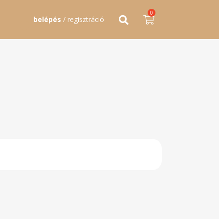
0
belépés
/ regisztráció