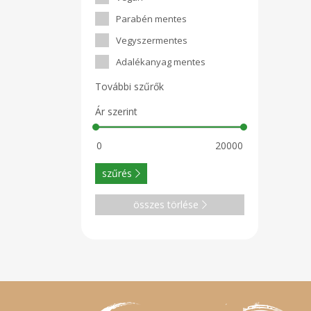
Parabén mentes
Vegyszermentes
Adalékanyag mentes
További szűrők
Ár szerint
szűrés
összes törlése