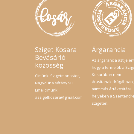
Sziget Kosara
Árgarancia
Bevásárló-
Az árgarancia azt jelent
közösség
hogy a termelők a Szig
Kosarában nem
Címünk: Szigetmonostor,
árusítanak drágábban,
Nagyduna sétány 90.
mint más értékesítési
Emailcímünk:
helyeken a Szentendre
aszigetkosara@gmail.com
szigeten.