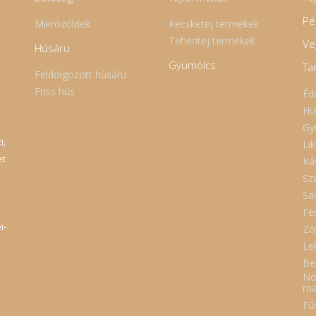
Pé
Mikrózöldek
Kecsketej termékek
Tehéntej termékek
Ve
Húsáru
Gyümölcs
Ta
Feldolgozott húsáru
Friss hús
Éd
Hü
Gy
i,
Lik
et
Ká
Sz
Sa
Fe
i-
Zö
Le
Be
Nö
ma
Fűs