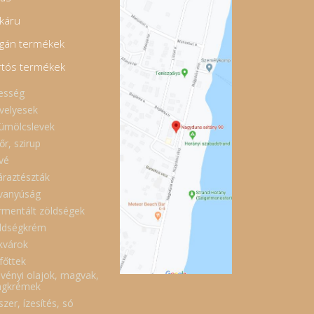
káru
gán termékek
rtós termékek
esség
velyesek
ümölcslevek
őr, szirup
vé
áraztészták
vanyúság
rmentált zöldségek
ldségkrém
kvárok
főttek
vényi olajok, magvak,
gkrémek
zer, ízesítés, só