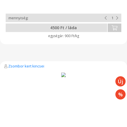
4500 Ft / láda
900 Ft/kg
Zsombor kert kincsei