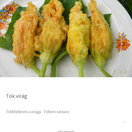
Tök virág
Tökféléknek a virága Tölteni rántani.