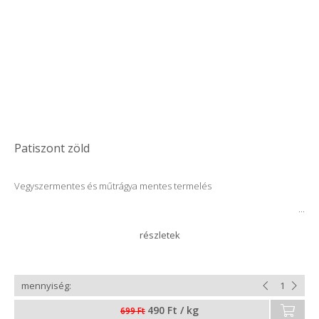
Patiszont zöld
Vegyszermentes és műtrágya mentes termelés
490 Ft / kg
699 Ft