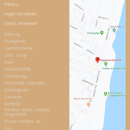
Pékáru
Vegán termékek
Tartós termékek
Édesség
Hüvelyesek
Gyümölcslevek
Likőr, szirup
Kávé
Száraztészták
Savanyúság
Fermentált zöldségek
Zöldségkrém
Lekvárok
Befőttek
Növényi olajok, magvak,
magkrémek
Fűszer, ízesítés, só
Tea