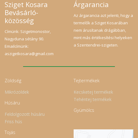
Sziget Kosara
Árgarancia
Bevásárló-
Az árgarancia azt jelenti, hogy a
közösség
termelők a Sziget Kosarában
nem árusítanak drágábban,
Címünk: Szigetmonostor,
mint más értékesítési helyeken
Nagyduna sétány 90.
a Szentendrei-szigeten.
Emailcímünk:
aszigetkosara@gmail.com
Zöldség
Tejtermékek
Mikrózöldek
Kecsketej termékek
Tehéntej termékek
Húsáru
Gyümölcs
Feldolgozott húsáru
Friss hús
Tojás