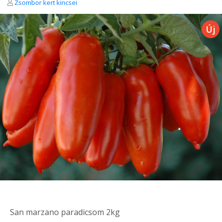
Zsombor kert kincsei
San marzano paradicsom 2kg