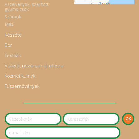
Aszalványok, szárított
gyümölcsök
Szörpök
Méz
Készétel
Bor
Textilíák
Virágok, növények ültetésre
Kozmetikumok
Fűszernövények