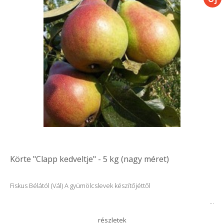
Körte "Clapp kedveltje" - 5 kg (nagy méret)
Fiskus Bélától (Vál) A gyümölcslevek készítőjéttől