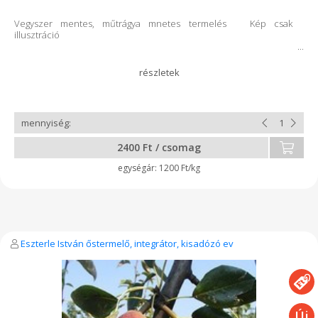
Vegyszer mentes, műtrágya mnetes termelés Kép csak
illusztráció
2400 Ft / csomag
1200 Ft/kg
Eszterle István őstermelő, integrátor, kisadózó ev