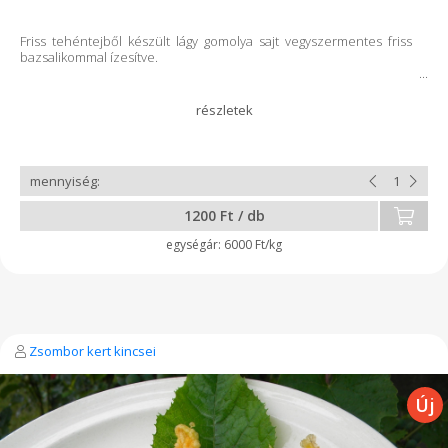
Friss tehéntejből készült lágy gomolya sajt vegyszermentes friss
bazsalikommal ízesítve.
1200 Ft / db
6000 Ft/kg
Zsombor kert kincsei