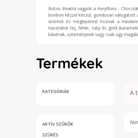
Botos Beatrix vagyok a KeryBons - Choco
bonbon kézzel készül, gondosan válogatott 
örömöt és meglepetést hoznak a mindenna
használok tej, fehér, ruby és gold (karamell
kávénak, süteménynek vagy csak úgy magáb
Termékek
KATEGÓRIÁK
A 
Nin
AKTÍV SZŰRŐK
SZŰRÉS