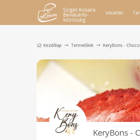
Sziget Kosara
Vásárlás
Ter
Bevásárló-
közösség
Kezdőlap
Termelőink
KeryBons - Choco
KeryBons - 