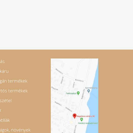
jás
káru
gán termékek
rtós termékek
szétel
r
tilíák
rágok, növények