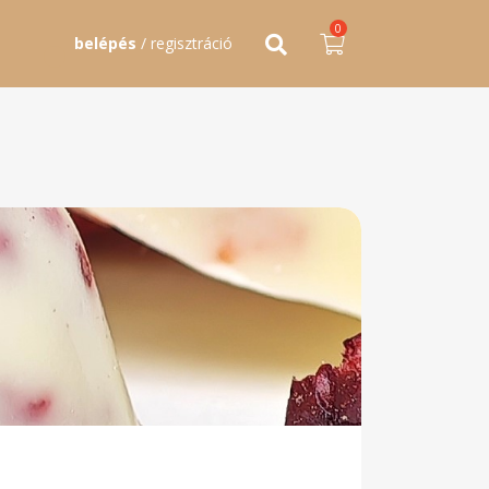
0
belépés
/ regisztráció