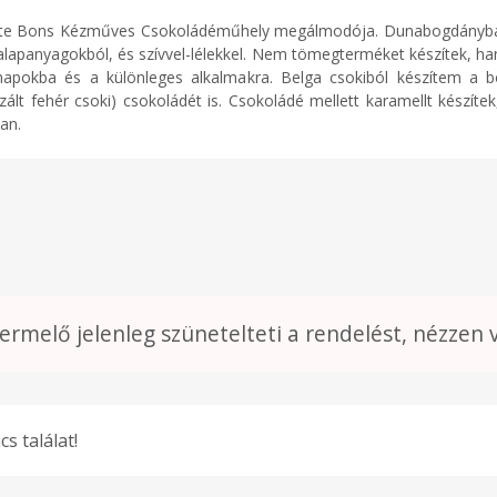
late Bons Kézműves Csokoládéműhely megálmodója. Dunabogdányb
alapanyagokból, és szívvel-lélekkel. Nem tömegterméket készítek, 
pokba és a különleges alkalmakra. Belga csokiból készítem a 
izált fehér csoki) csokoládét is. Csokoládé mellett karamellt készítek
an.
termelő jelenleg szünetelteti a rendelést, nézzen 
cs találat!