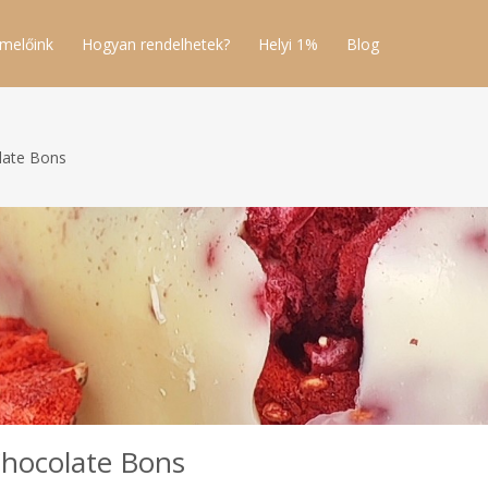
melőink
Hogyan rendelhetek?
Helyi 1%
Blog
late Bons
Chocolate Bons