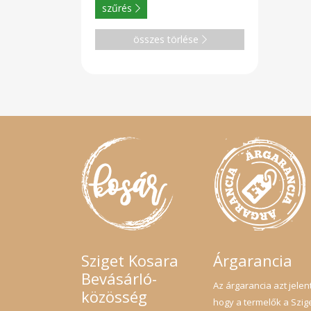
szűrés
összes törlése
Sziget Kosara
Árgarancia
Bevásárló-
Az árgarancia azt jelent
közösség
hogy a termelők a Szig