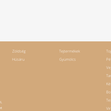
Zöldség
Tejtermékek
To
Húsáru
Gyümölcs
Pé
Ve
Ta
Ké
Bo
Tex
i,
et
Vi