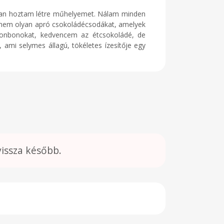
an hoztam létre műhelyemet. Nálam minden
hanem olyan apró csokoládécsodákat, amelyek
bonbonokat, kedvencem az étcsokoládé, de
, ami selymes állagú, tökéletes ízesítője egy
vissza később.