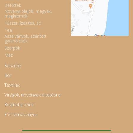
Befőttek
Növényi olajok, magvak,
magkrémek
Fűszer, ízesítés, só
Tea
Aszalványok, szárított
gyümölcsök
Szörpök
Méz
Készétel
Bor
Textilíák
Virágok, növények ültetésre
Kozmetikumok
Fűszernövények