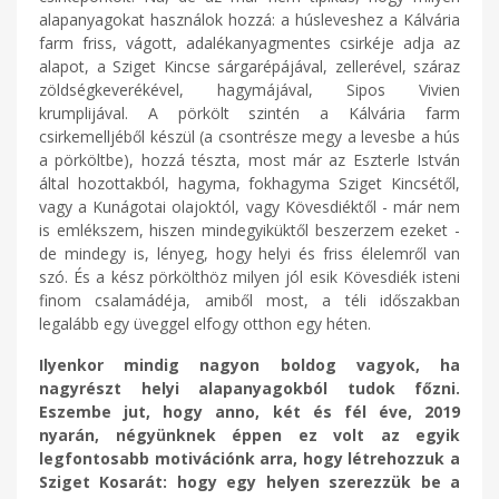
alapanyagokat használok hozzá: a húsleveshez a Kálvária
farm friss, vágott, adalékanyagmentes csirkéje adja az
alapot, a Sziget Kincse sárgarépájával, zellerével, száraz
zöldségkeverékével, hagymájával, Sipos Vivien
krumplijával. A pörkölt szintén a Kálvária farm
csirkemelljéből készül (a csontrésze megy a levesbe a hús
a pörköltbe), hozzá tészta, most már az Eszterle István
által hozottakból, hagyma, fokhagyma Sziget Kincsétől,
vagy a Kunágotai olajoktól, vagy Kövesdiéktől - már nem
is emlékszem, hiszen mindegyiküktől beszerzem ezeket -
de mindegy is, lényeg, hogy helyi és friss élelemről van
szó. És a kész pörkölthöz milyen jól esik Kövesdiék isteni
finom csalamádéja, amiből most, a téli időszakban
legalább egy üveggel elfogy otthon egy héten.
Ilyenkor mindig nagyon boldog vagyok, ha
nagyrészt helyi alapanyagokból tudok főzni.
Eszembe jut, hogy anno, két és fél éve, 2019
nyarán, négyünknek éppen ez volt az egyik
legfontosabb motivációnk arra, hogy létrehozzuk a
Sziget Kosarát: hogy egy helyen szerezzük be a