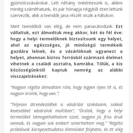
gyümölcsvásárokat. Lett néhány önkéntesünk is, akikre
mindig számíthatunk, és pár hónapja négyből öten lettünk
szervezők, akik a teendők java részét viszik a hátukon.
Mert teendőből van elég, de nem panaszkodunk.
Ezt
vállaltuk, ezt álmodtuk meg akkor, két és fél éve:
hogy a helyi termelőknek biztosítsunk egy helyet,
ahol az egészséges, jó minőségű termékeik
gazdára lelnek, és a vásárlóknak ugyanezt a
helyet, ahonnan biztos forrásból származó élelmet
vihetnek a családi asztalra, kamrába. Tőlük, a kis
közösségünktől kaptuk nemrég az alábbi
visszajelzéseket:
“Nagyon régóta álmodtam róla, hogy legyen ilyen itt is, és
nagyon örülök, hogy van.”;
“Teljesen átrendeződtek a vásárlási szokásaim, sokkal
kevesebbet vásárolok multiban”; “Örülök, hogy a helyi
termelőket támogathathatom ezzel, nagyon jó, friss áruk
vannak, és nagyon sok embert ismerhettem meg.” “Régóta
próbálunk környezettudatos életmódot folytatni, és itt elég