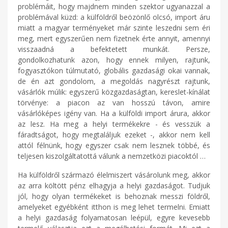
problémáit, hogy majdnem minden szektor ugyanazzal a
problémával küzd: a külföldről beözönlő olcsó, import áru
miatt a magyar terményeket már szinte leszedni sem éri
meg, mert egyszerűen nem fizetnek érte annyit, amennyi
visszaadná a befektetett munkát. Persze,
gondolkozhatunk azon, hogy ennek milyen, rajtunk,
fogyasztókon túlmutató, globális gazdasági okai vannak,
de én azt gondolom, a megoldás nagyrészt rajtunk,
vásárlók múlik: egyszerű közgazdaságtan, kereslet-kínálat
törvénye: a piacon az van hosszú távon, amire
vásárlóképes igény van. Ha a külföldi import árura, akkor
az lesz. Ha meg a helyi termékekre - és vesszük a
fáradtságot, hogy megtaláljuk ezeket -, akkor nem kell
attól félnünk, hogy egyszer csak nem lesznek többé, és
teljesen kiszolgáltatottá válunk a nemzetközi piacoktól …
Ha külföldről származó élelmiszert vásárolunk meg, akkor
az arra költött pénz elhagyja a helyi gazdaságot. Tudjuk
jól, hogy olyan termékeket is behoznak messzi földről,
amelyeket egyébként itthon is meg lehet termelni. Emiatt
a helyi gazdaság folyamatosan leépül, egyre kevesebb