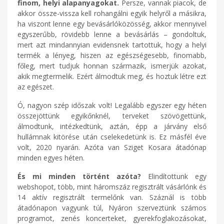
finom, helyi alapanyagokat.
Persze, vannak piacok, de
akkor össze-vissza kell rohangálni egyik helyről a másikra,
ha viszont lenne egy bevásárlóközösség, akkor mennyivel
egyszerűbb, rövidebb lenne a bevásárlás – gondoltuk,
mert azt mindannyian evidensnek tartottuk, hogy a helyi
termék a lényeg, hiszen az egészségesebb, finomabb,
főleg, mert tudjuk honnan származik, ismerjük azokat,
akik megtermelik. Ezért álmodtuk meg, és hoztuk létre ezt
az egészet.
Ó, nagyon szép időszak volt! Legalább egyszer egy héten
összejöttünk egyikőnknél, terveket szövögettünk,
álmodtunk, intézkedtünk, aztán, épp a járvány első
hullámnak kitörése után cselekedetünk is. Ez másfél éve
volt, 2020 nyarán. Azóta van Sziget Kosara átadónap
minden egyes héten.
És mi minden történt azóta?
Elindítottunk egy
webshopot, több, mint háromszáz regisztrált vásárlónk és
14 aktív regisztrált termelőnk van. Száznál is több
átadónapon vagyunk túl, Nyáron szerveztünk számos
programot, zenés koncerteket, gyerekfoglakozásokat,