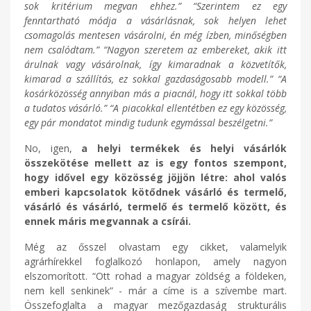
sok kritérium megvan ehhez.” “Szerintem ez egy
fenntartható módja a vásárlásnak, sok helyen lehet
csomagolás mentesen vásárolni, én még ízben, minőségben
nem csalódtam.” “Nagyon szeretem az embereket, akik itt
árulnak vagy vásárolnak, így kimaradnak a közvetítők,
kimarad a szállítás, ez sokkal gazdaságosabb modell.” “A
kosárközösség annyiban más a piacnál, hogy itt sokkal több
a tudatos vásárló.” “A piacokkal ellentétben ez egy közösség,
egy pár mondatot mindig tudunk egymással beszélgetni.”
No, igen,
a helyi termékek és helyi vásárlók
összekötése mellett az is egy fontos szempont,
hogy idővel egy közösség jöjjön létre: ahol valós
emberi kapcsolatok kötődnek vásárló és termelő,
vásárló és vásárló, termelő és termelő között, és
ennek máris megvannak a csírái.
Még az ősszel olvastam egy cikket, valamelyik
agrárhírekkel foglalkozó honlapon, amely nagyon
elszomorított. “Ott rohad a magyar zöldség a földeken,
nem kell senkinek” - már a címe is a szívembe mart.
Összefoglalta a magyar mezőgazdaság strukturális