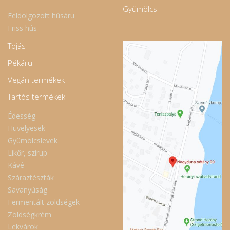
Gyümölcs
Feldolgozott húsáru
Friss hús
Tojás
Pékáru
Vegán termékek
Tartós termékek
Édesség
Hüvelyesek
Gyümölcslevek
Likőr, szirup
Kávé
Száraztészták
Savanyúság
Fermentált zöldségek
Zöldségkrém
Lekvárok