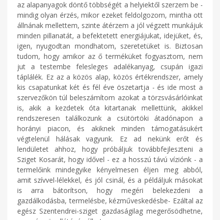
az alapanyagok döntő többségét a helyiektől szerzem be -
mindig olyan érzés, mikor ezeket feldolgozom, mintha ott
állnának mellettem, szinte átérzem a jól végzett munkájuk
minden pillanatát, a befektetett energiájukat, idejüket, és,
igen, nyugodtan mondhatom, szeretetüket is. Biztosan
tudom, hogy amikor az ő terméküket fogyasztom, nem
jut a testembe felesleges adalékanyag, csupán igazi
táplálék. Ez az a közös alap, közös értékrendszer, amely
kis csapatunkat két és fél éve öszetartja - és ide most a
szervezőkön túl beleszámítom azokat a törzsvásárlóinkat
is, akik a kezdetek óta kitartanak mellettünk, akikkel
rendszeresen találkozunk a csütörtöki átadónapon a
horányi piacon, és akiknek minden támogatásukért
végtelenül hálásak vagyunk. Ez ad nekünk erőt és
lendületet ahhoz, hogy próbáljuk továbbfejleszteni a
Sziget Kosarát, hogy idővel - ez a hosszú távú víziónk - a
termelőink mindegyike kényelmesen éljen meg abból,
amit szívvel-lélekkel, és jól csinál, és a példáljuk másokat
is arra bátorítson, hogy megéri belekezdeni a
gazdálkodásba, termelésbe, kézműveskedésbe- Ezáltal az
egész Szentendrei-sziget gazdaságilag megerősödhetne,