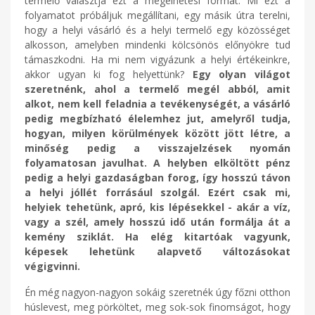
termelő választja ezt a megélhetési formát. Mi ezt a
folyamatot próbáljuk megállítani, egy másik útra terelni,
hogy a helyi vásárló és a helyi termelő egy közösséget
alkosson, amelyben mindenki kölcsönös előnyökre tud
támaszkodni. Ha mi nem vigyázunk a helyi értékeinkre,
akkor ugyan ki fog helyettünk?
Egy olyan világot
szeretnénk, ahol a termelő megél abból, amit
alkot, nem kell feladnia a tevékenységét, a vásárló
pedig megbízható élelemhez jut, amelyről tudja,
hogyan, milyen körülmények között jött létre, a
minőség pedig a visszajelzések nyomán
folyamatosan javulhat. A helyben elköltött pénz
pedig a helyi gazdaságban forog, így hosszú távon
a helyi jóllét forrásául szolgál. Ezért csak mi,
helyiek tehetünk, apró, kis lépésekkel - akár a víz,
vagy a szél, amely hosszú idő után formálja át a
kemény sziklát. Ha elég kitartóak vagyunk,
képesek lehetünk alapvető változásokat
végigvinni.
Én még nagyon-nagyon sokáig szeretnék úgy főzni otthon
húslevest, meg pörköltet, meg sok-sok finomságot, hogy