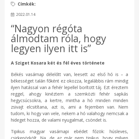
2022.01.14
“Nagyon régóta
álmodtam róla, hogy
legyen ilyen itt is”
A Sziget Kosara két és fél éves története
Békés vasárnap délelőtt van, leesett az első hó is – a
békességet talán főként ez okozza, legalábbis rám mindig
ilyen hatással van a fehér lepellel borított táj. Ezt éreztem
reggel, ahogy kinéztem a szemközti fehér sapkás
hegycsúcsokra, a kertre, mintha a hó minden minden
zsivajt elcsitítana, azt is, ami a fejemben van. Nem
tudom, ki hogy van vele, nekem a hó valahogy nemcsak a
hideget hozza, de valami nyugalmat, csöndet is.
Tipikus magyar vasárnapi ebédet főzök: húsleves,
csirkepörkölt. Na, de az már nem tipikus, hogy milyen