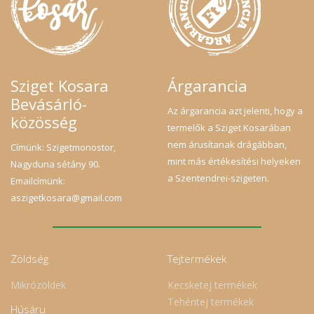
Sziget Kosara
Árgarancia
Bevásárló-
Az árgarancia azt jelenti, hogy a
közösség
termelők a Sziget Kosarában
nem árusítanak drágábban,
Címünk: Szigetmonostor,
mint más értékesítési helyeken
Nagyduna sétány 90.
a Szentendrei-szigeten.
Emailcímünk:
aszigetkosara@gmail.com
Zöldség
Tejtermékek
Mikrózöldek
Kecsketej termékek
Tehéntej termékek
Húsáru