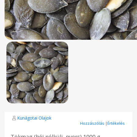
Kunágotai Olajok
Hozzászólás
|
Értékelés
Tökmag (héj nélküli, nyers) 1000 g