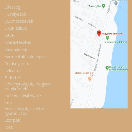
Édesség
Hüvelyesek
Gyümölcslevek
Likőr, szirup
Kávé
Száraztészták
Savanyúság
Fermentált zöldségek
Zöldségkrém
Lekvárok
Befőttek
Növényi olajok, magvak,
magkrémek
Fűszer, ízesítés, só
Tea
Aszalványok, szárított
gyümölcsök
Szörpök
Méz