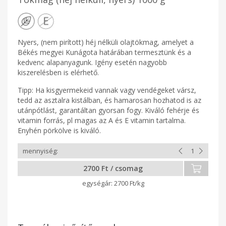
Nyers, (nem pirított) héj nélküli olajtökmag, amelyet a
Békés megyei Kunágota határában termesztünk és a
kedvenc alapanyagunk. Igény esetén nagyobb
kiszerelésben is elérhető.
Tipp: Ha kisgyermekeid vannak vagy vendégeket vársz,
tedd az asztalra kistálban, és hamarosan hozhatod is az
utánpótlást, garantáltan gyorsan fogy. Kiváló fehérje és
vitamin forrás, pl magas az A és E vitamin tartalma.
Enyhén pörkölve is kiváló.
2700 Ft / csomag
2700 Ft/kg