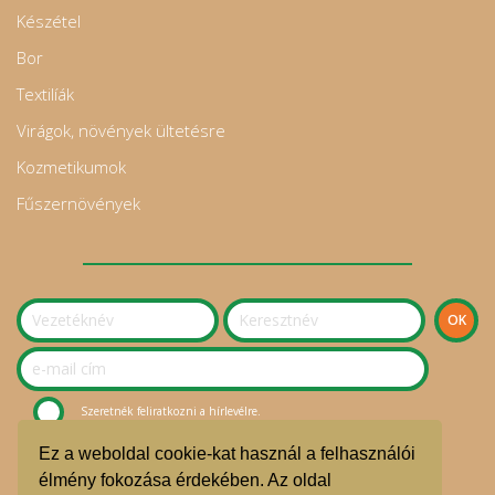
Készétel
Bor
Textilíák
Virágok, növények ültetésre
Kozmetikumok
Fűszernövények
Szeretnék feliratkozni a hírlevélre.
Ez a weboldal cookie-kat használ a felhasználói
© Sziget Kosara Bevásárlóközösség 2020.
élmény fokozása érdekében. Az oldal