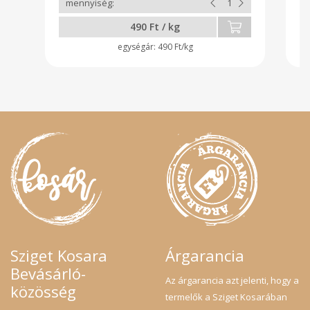
fo
sz
490 Ft / kg
a 
le
490 Ft/kg
is
kr
fő
sü
Sziget Kosara
Árgarancia
Bevásárló-
Az árgarancia azt jelenti, hogy a
közösség
termelők a Sziget Kosarában