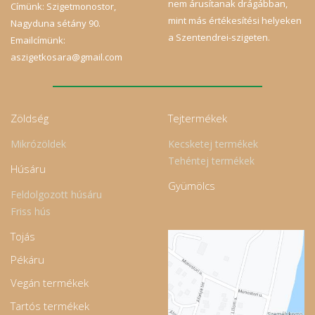
nem árusítanak drágábban,
Címünk: Szigetmonostor,
mint más értékesítési helyeken
Nagyduna sétány 90.
a Szentendrei-szigeten.
Emailcímünk:
aszigetkosara@gmail.com
Zöldség
Tejtermékek
Mikrózöldek
Kecsketej termékek
Tehéntej termékek
Húsáru
Gyümölcs
Feldolgozott húsáru
Friss hús
Tojás
Pékáru
Vegán termékek
Tartós termékek