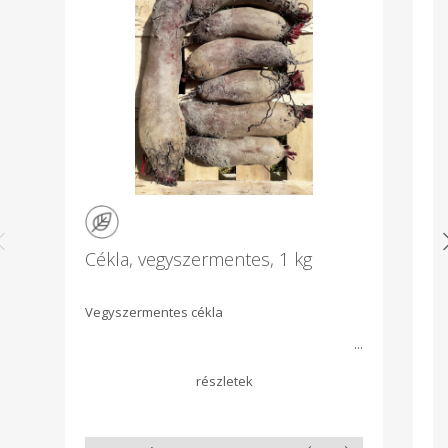
Cékla, vegyszermentes, 1 kg
T
Vegyszermentes cékla
Ol
(m
le
ak
é
sz
al
bi
an