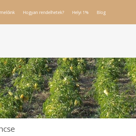
melőink
Hogyan rendelhetek?
Helyi 1%
Blog
incse