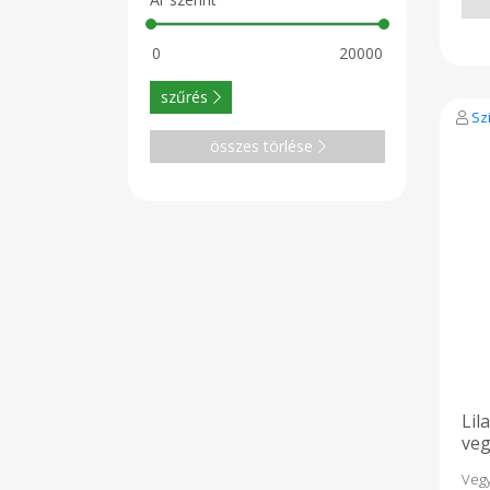
szűrés
Sz
összes törlése
Lil
veg
Veg