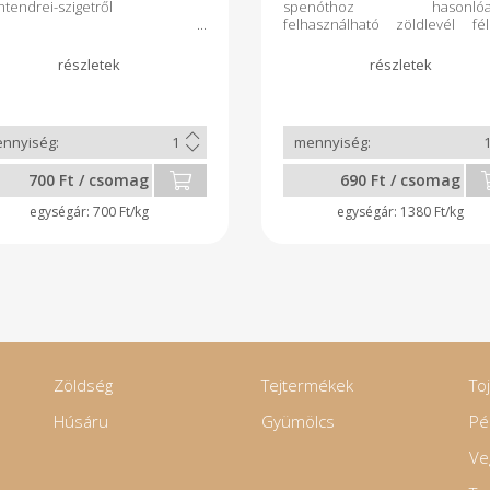
tendrei-szigetről
spenóthoz hasonlóa
felhasználható zöldlevél fél
Szára erős, de az 
felhasználható, pl a spárgáh
hasonlóan.
700 Ft / csomag
690 Ft / csomag
700 Ft/kg
1380 Ft/kg
Zöldség
Tejtermékek
To
Húsáru
Gyümölcs
Pé
Ve