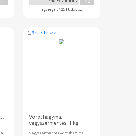
1250 Ft / doboz
125 Ft/doboz
Sziget Kincse
s,
Vöröshagyma,
vegyszermentes, 1 kg
 a
Vegyszermentes vöröshagyma