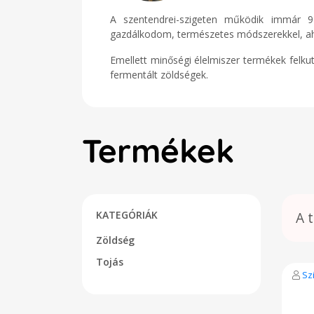
A szentendrei-szigeten működik immár 9
gazdálkodom, természetes módszerekkel, aho
Emellett minőségi élelmiszer termékek felku
fermentált zöldségek.
Termékek
KATEGÓRIÁK
A 
Zöldség
Tojás
Sz