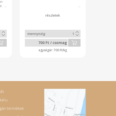
n
e.
is
oz
700 Ft / csomag
700 Ft/kg
jás
káru
gán termékek