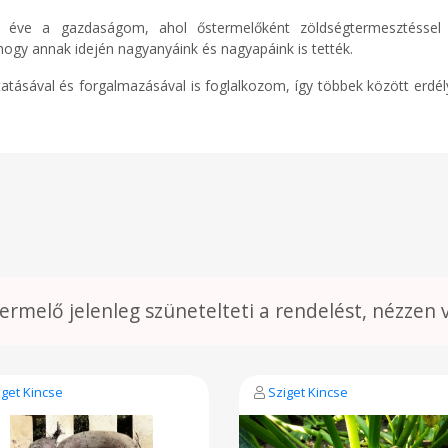
 éve a gazdaságom, ahol őstermelőként zöldségtermesztéssel f
gy annak idején nagyanyáink és nagyapáink is tették.
tatásával és forgalmazásával is foglalkozom, így többek között erdél
termelő jelenleg szünetelteti a rendelést, nézzen 
iget Kincse
Sziget Kincse