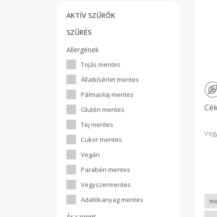
AKTÍV SZŰRŐK
SZŰRÉS
Allergének
Tojás mentes
Állatkísérlet mentes
Pálmaolaj mentes
Cék
Glutén mentes
Tej mentes
Veg
Cukor mentes
Vegán
Parabén mentes
Vegyszermentes
Adalékanyag mentes
Ár szerint