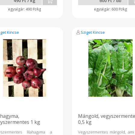
490 Ft / kg
600 Ft / db
490 Ft/kg
600 Ft/kg
iget Kincse
Sziget Kincse
ahagyma,
Mángold, vegyszermente
yszermentes 1 kg
0,5 kg
yszermentes lilahagyma a
Vegyszermentes mángold, ami