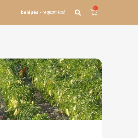
0
belépés
/ regisztráció