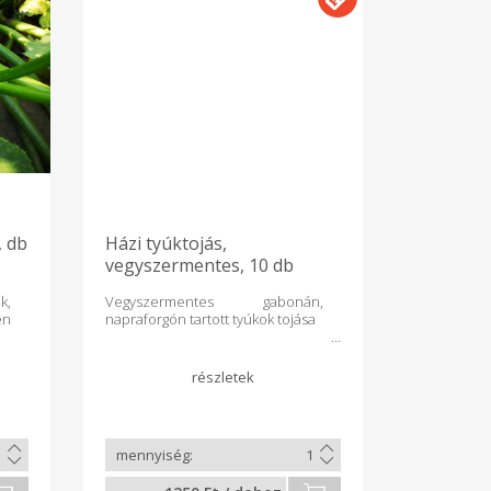
, db
Házi tyúktojás,
vegyszermentes, 10 db
k,
Vegyszermentes gabonán,
en
napraforgón tartott tyúkok tojása