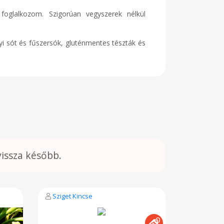
oglalkozom. Szigorúan vegyszerek nélkül
yi sót és fűszersók, gluténmentes tészták és
vissza később.
Sziget Kincse