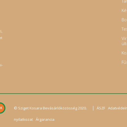
Ta
Ké
Bo
Tex
i,
et
Vi
ül
Ko
Fű
i-
|
© Sziget Kosara Bevásárlóközösség 2020.
ÁSZF
Adatvédel
nyilatkozat
Árgarancia