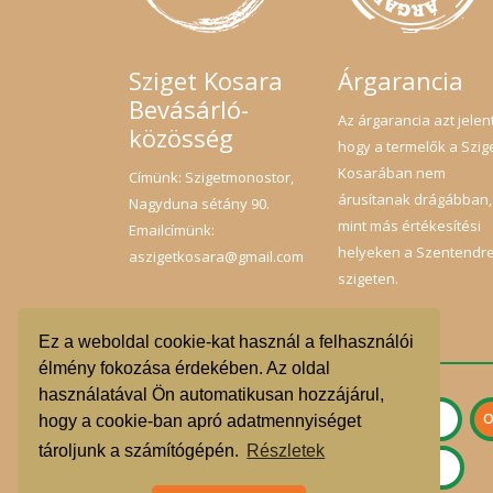
Sziget Kosara
Árgarancia
Bevásárló-
Az árgarancia azt jelent
közösség
hogy a termelők a Szig
Kosarában nem
Címünk: Szigetmonostor,
árusítanak drágábban,
Nagyduna sétány 90.
mint más értékesítési
Emailcímünk:
helyeken a Szentendre
aszigetkosara@gmail.com
szigeten.
Ez a weboldal cookie-kat használ a felhasználói
élmény fokozása érdekében. Az oldal
használatával Ön automatikusan hozzájárul,
hogy a cookie-ban apró adatmennyiséget
tároljunk a számítógépén.
Részletek