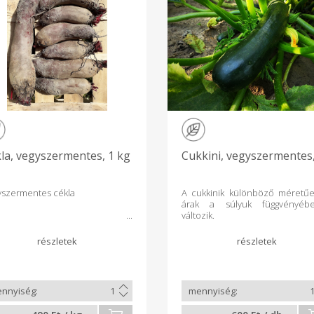
la, vegyszermentes, 1 kg
Cukkini, vegyszermentes
yszermentes cékla
A cukkinik különböző méretűe
árak a súlyuk függvényéb
változik.