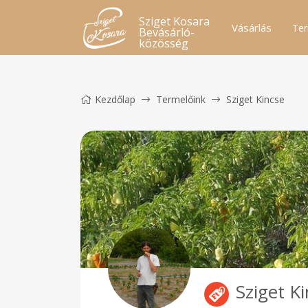
Sziget Kosara
Vásárlás
Ter
Bevásárló-
közösség
Kezdőlap
Termelőink
Sziget Kincse
Sziget K