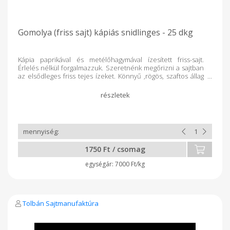
Gomolya (friss sajt) kápiás snidlinges - 25 dkg
Kápia paprikával és metélőhagymával ízesített friss-sajt.
Érlelés nélkül forgalmazzuk. Szeretnénk megőrizni a sajtban
az elsődleges friss tejes ízeket. Könnyű ,rögös, szaftos állag
és aludttejes ízek jellemzik. A készítés technológiájából
kifolyólag nem grillezhető. 200-250 grammos kiszerelésben
kapható, vákuum csomagolva. Eltarthatóságát bontatlanul 12
napig szavatoljuk. Mérés után kapja meg a végleges árat.
1750 Ft / csomag
7000 Ft/kg
Tolbán Sajtmanufaktúra