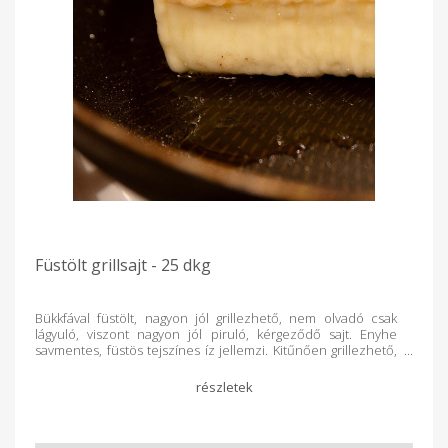
Füstölt grillsajt - 25 dkg
Bükkfával füstölt, nagyon jól grillezhető, nem olvadó csak
lágyuló, viszont nagyon jól piruló, kérgeződő sajt. Enyhe
savmentes, füstös tejszínes íz jellemzi. Kitűnően grillezhető,
de serpenyőben is tökéletesen elkészíthető. 180-220
grammos kiszerelésben kapható, vákuum csomagolva.
Eltarthatóságát bontatlanul 30 napig szavatoljuk. Mérés után
kapja meg a végleges árat.