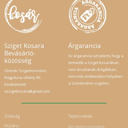
Sziget Kosara
Árgarancia
Bevásárló-
Az árgarancia azt jelenti, hogy a
közösség
termelők a Sziget Kosarában
nem árusítanak drágábban,
Címünk: Szigetmonostor,
mint más értékesítési helyeken
Nagyduna sétány 90.
a Szentendrei-szigeten.
Emailcímünk:
aszigetkosara@gmail.com
Zöldség
Tejtermékek
Húsáru
Kecsketej termékek