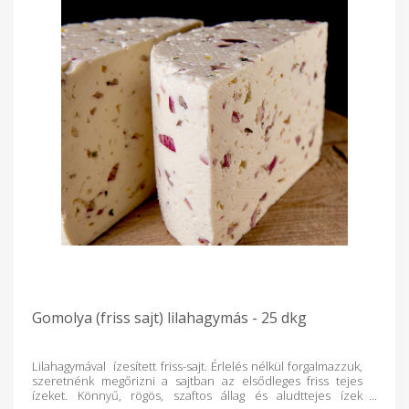
Gomolya (friss sajt) lilahagymás - 25 dkg
Lilahagymával ízesített friss-sajt. Érlelés nélkül forgalmazzuk,
szeretnénk megőrizni a sajtban az elsődleges friss tejes
ízeket. Könnyű, rögös, szaftos állag és aludttejes ízek