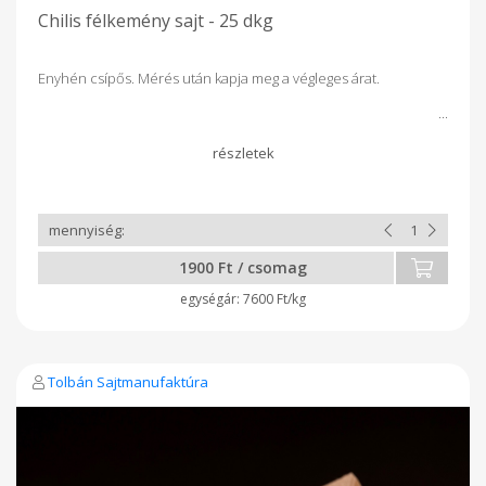
Chilis félkemény sajt - 25 dkg
Enyhén csípős. Mérés után kapja meg a végleges árat.
1900 Ft / csomag
7600 Ft/kg
Tolbán Sajtmanufaktúra