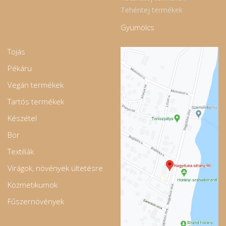
Tehéntej termékek
Gyümölcs
Tojás
Pékáru
Vegán termékek
Tartós termékek
Készétel
Bor
Textilíák
Virágok, növények ültetésre
Kozmetikumok
Fűszernövények