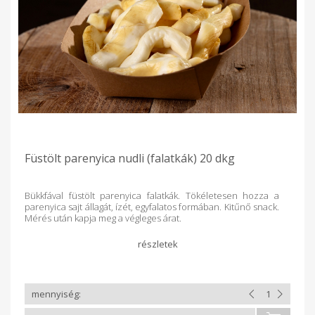
Füstölt parenyica nudli (falatkák) 20 dkg
Bükkfával füstölt parenyica falatkák. Tökéletesen hozza a
parenyica sajt állagát, ízét, egyfalatos formában. Kitűnő snack.
Mérés után kapja meg a végleges árat.