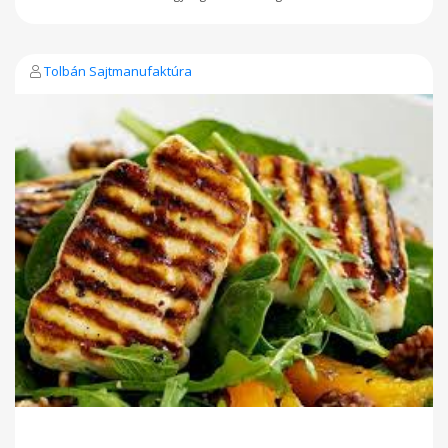
Tolbán Sajtmanufaktúra