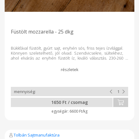
Füstölt mozzarella - 25 dkg
Bükkfával füstölt, gyúrt sajt, enyhén sós, friss tejes ízvilággal.
Könnyen szeletelhető, jól olvad. Szendvicsekre, sültekhez,
ahol elvárás az enyhén füstölt íz, kiváló választás. 230-260
grammos kiszerelésben kapható, vákuum csomagolva.
Eltarthatóságát bontatlanul 21 napig szavatoljuk. Mérés után
kapja meg a végleges árat.
1650 Ft / csomag
6600 Ft/kg
Tolbán Sajtmanufaktúra