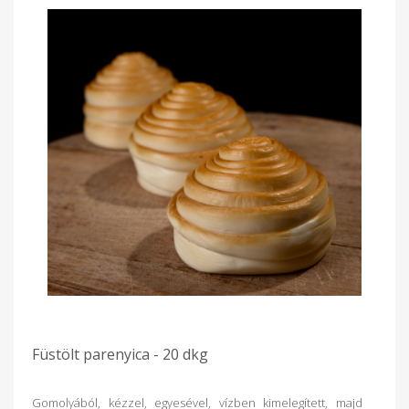
Füstölt parenyica - 20 dkg
Gomolyából, kézzel, egyesével, vízben kimelegített, majd