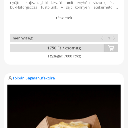
nyújtott sajtszalagból készül, amit enyhén sózunk, és
bükkfaforgáccsal füstölünk. A sajt könnyen letekerhető,
szálasodó. Mérés után kapja meg a végleges árat.
1750 Ft / csomag
7000 Ft/kg
Tolbán Sajtmanufaktúra