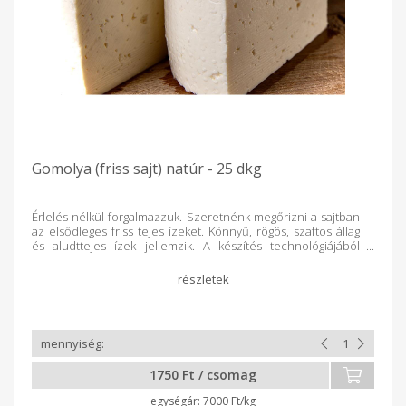
Gomolya (friss sajt) natúr - 25 dkg
Érlelés nélkül forgalmazzuk. Szeretnénk megőrizni a sajtban
az elsődleges friss tejes ízeket. Könnyű, rögös, szaftos állag
és aludttejes ízek jellemzik. A készítés technológiájából
kifolyólag nem grillezhető. 200-250 grammos kiszerelésben
kapható, vákuum csomagolva. Eltarthatóságát bontatlanul 12
napig szavatoljuk. Mérés után kapja meg a végleges árat.
1750 Ft / csomag
7000 Ft/kg