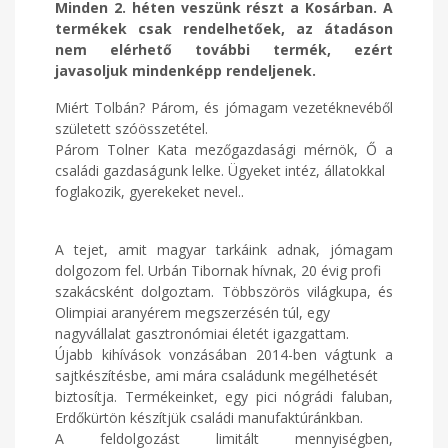
Minden 2. héten
veszünk részt a Kosárban. A
termékek csak rendelhetőek, az átadáson
nem elérhető további termék, ezért
javasoljuk mindenképp rendeljenek.
Miért Tolbán? Párom, és jómagam vezetéknevéből
született szóösszetétel.
Párom Tolner Kata mezőgazdasági mérnök, Ő a
családi gazdaságunk lelke. Ügyeket intéz, állatokkal
foglakozik, gyerekeket nevel..
A tejet, amit magyar tarkáink adnak, jómagam
dolgozom fel. Urbán Tibornak hívnak, 20 évig profi
szakácsként dolgoztam. Többszörös világkupa, és
Olimpiai aranyérem megszerzésén túl, egy
nagyvállalat gasztronómiai életét igazgattam.
Újabb kihívások vonzásában 2014-ben vágtunk a
sajtkészítésbe, ami mára családunk megélhetését
biztosítja. Termékeinket, egy pici nógrádi faluban,
Erdőkürtön készítjük családi manufaktúránkban.
A feldolgozást limitált mennyiségben,