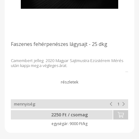
Faszenes fehérpenészes lágysajt - 25 dkg
Camembert jelleg 2020 Magyar Sajtmustra Ezüstérem Mérés
után kapja meg a végleges árat.
2250 Ft / csomag
9000 Ft/kg