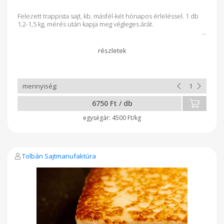
Felezett trappista sajt, kb. másfél-két hónapos érleléssel. 1 db
1,2-1,5 kg, mérés után kapja meg végleges árát.
6750 Ft / db
4500 Ft/kg
Tolbán Sajtmanufaktúra