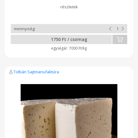
jellemzik. A készítés technológiájából kifolyólag nem
grillezhető. 200-250 grammos kiszerelésben kapható, vákuum
csomagolva. Eltarthatóságát bontatlanul 12 napig szavatoljuk.
Mérés után kapja meg a végleges árat.
1750 Ft / csomag
7000 Ft/kg
Tolbán Sajtmanufaktúra