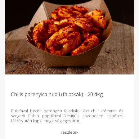
Chilis parenyica nudli (falatkák) - 20 dkg
Bükkfával füstölt parenyica falatkák. Házi chili krémmel és
szegedi Rubin paprikával ízesítjük, közepesen csípősre.
Mérés után kapja meg a végleges árat.