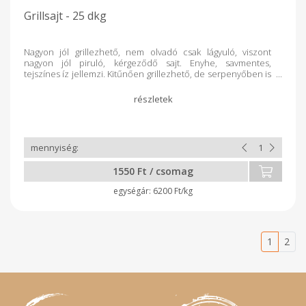
Grillsajt - 25 dkg
Nagyon jól grillezhető, nem olvadó csak lágyuló, viszont
nagyon jól piruló, kérgeződő sajt. Enyhe, savmentes,
tejszínes íz jellemzi. Kitűnően grillezhető, de serpenyőben is
tökéletesen elkészíthető. kb. 250 grammos kiszerelésben
kapható, vákuum csomagolva. Eltarthatóságát bontatlanul
30napig szavatoljuk. Mérés után kapja meg a végleges árat.
1550 Ft / csomag
6200 Ft/kg
1
2