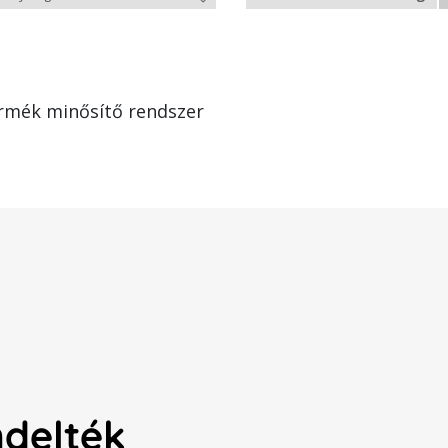
rmék minősítő rendszer
ndelték