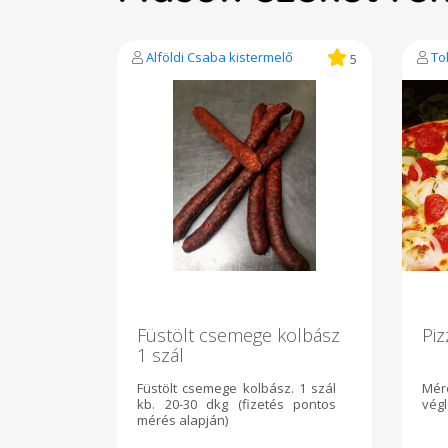
Alföldi Csaba kistermelő
To
5
Füstölt csemege kolbász
Piz
1 szál
Füstölt csemege kolbász. 1 szál
Mé
kb. 20-30 dkg (fizetés pontos
végl
mérés alapján)