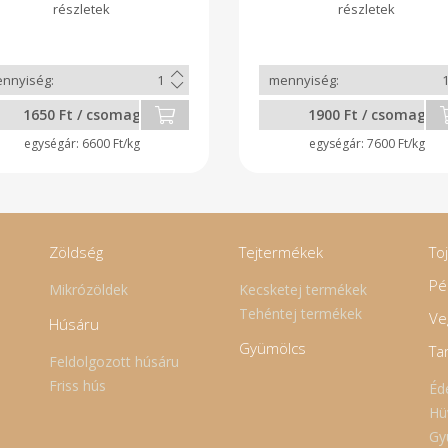
gurigákban készülnek, egé
érési ideje alatt napon
mossuk és forgatjuk őket, k
250 grammos kiszerelésb
kapható, vákuum csomagolv
Eltarthatóságát bontatlanul 
napig szavatoljuk. Nemzetkö
1650 Ft / csomag
1900 Ft / csomag
sajt és túrófesztivál 2017
ezüstérem Mérés után kap
6600 Ft/kg
7600 Ft/kg
meg a végleges árat.
Zöldség
Tejtermékek
To
Pé
Mikrózöldek
Kecsketej termékek
Tehéntej termékek
Ve
Húsáru
Gyümölcs
Ta
Feldolgozott húsáru
Friss hús
Éd
Hü
Gy