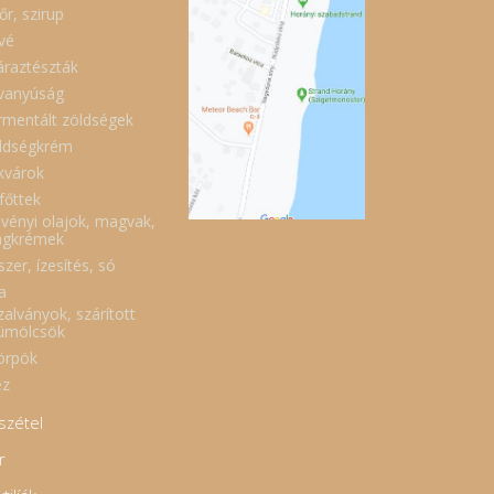
őr, szirup
vé
áraztészták
vanyúság
rmentált zöldségek
ldségkrém
kvárok
főttek
vényi olajok, magvak,
gkrémek
zer, ízesítés, só
a
zalványok, szárított
ümölcsök
örpök
z
szétel
r