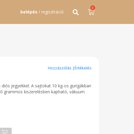
0
belépés
/ regisztráció
Hozzászólás
|
Értékelés
diós jegyekkel. A sajtokat 10 kg-os gurigákban
. 250 grammos kiszerelésben kapható, vákuum