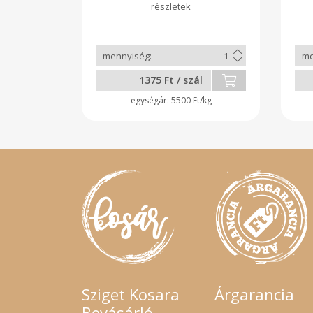
1375 Ft / szál
5500 Ft/kg
Sziget Kosara
Árgarancia
Bevásárló-