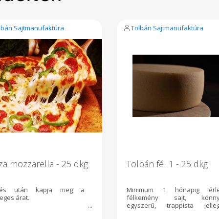
lbán Sajtmanufaktúra
Tolbán Sajtmanufaktúra
za mozzarella - 25 dkg
Tolbán fél 1 - 25 dkg
rés után kapja meg a
Minimum 1 hónapig érle
eges árat.
félkemény sajt, könn
egyszerű, trappista jelle
ízvilággal. A sajtok 2,5 kg-