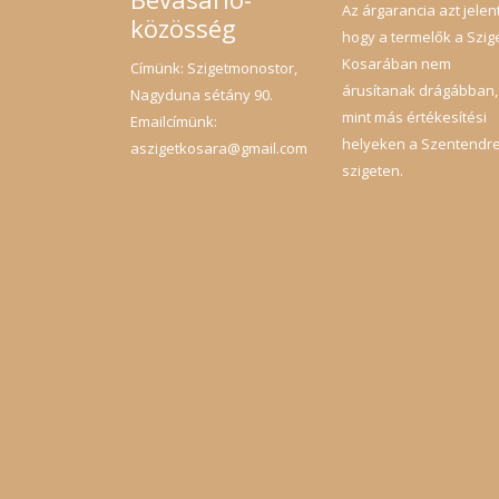
Az árgarancia azt jelent
közösség
hogy a termelők a Szig
Kosarában nem
Címünk: Szigetmonostor,
árusítanak drágábban,
Nagyduna sétány 90.
mint más értékesítési
Emailcímünk:
helyeken a Szentendre
aszigetkosara@gmail.com
szigeten.