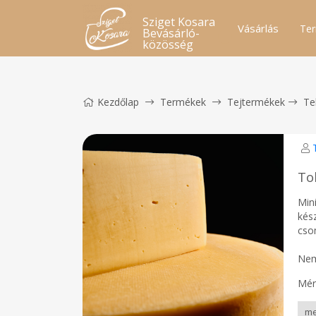
Sziget Kosara
Vásárlás
Ter
Bevásárló-
közösség
Kezdőlap
Termékek
Tejtermékek
Te
Tol
Min
kés
cso
Nem
Mér