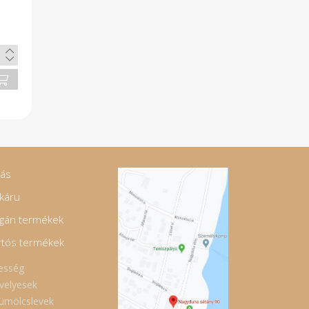
sz
ta
b.
en
a.
45
zi
 -
ja
jás
káru
gán termékek
rtós termékek
esség
velyesek
ümölcslevek