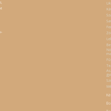
i,
Lik
et
Ká
Sz
Sa
Fe
i-
Zö
Le
Be
Nö
ma
Fűs
Te
As
gy
Sz
Mé
Ké
Bo