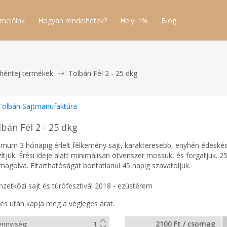
melőink
Hogyan rendelhetek?
Helyi 1%
Blog
héntej termékek
Tolbán Fél 2 - 25 dkg
Tolbán Sajtmanufaktúra
bán Fél 2 - 25 dkg
imum 3 hónapig érlelt félkemény sajt, karakteresebb, enyhén édeskés 
zítjük. Érési ideje alatt minimálisan ötvenszer mossuk, és forgatjuk
magolva. Eltarthatóságát bontatlanul 45 napig szavatoljuk.
zetközi sajt és túrófesztivál 2018 - ezüstérem
és után kapja meg a végleges árat.
2100 Ft / csomag