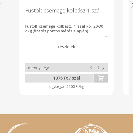
Füstölt csemege kolbász 1 szál
L
Füstölt csemege kolbász. 1 szál kb. 20-30
V
dkg (fizetés pontos mérés alapján)
Sz
1375 Ft / szál
5500 Ft/kg