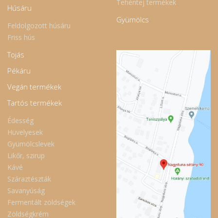
Tehéntej termékek
Húsáru
Gyümölcs
Feldolgozott húsáru
Friss hús
Tojás
Pékáru
Vegán termékek
Tartós termékek
Édesség
Hüvelyesek
Gyümölcslevek
Likőr, szirup
Kávé
Száraztészták
Savanyúság
Fermentált zöldségek
Zöldségkrém