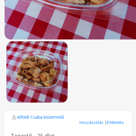
Alföldi Csaba kistermelő
Hozzászólás
|
Értékelés
Tepertő - 25 dkg