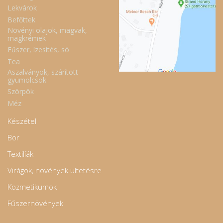
Lekvárok
Befőttek
Növényi olajok, magvak,
magkrémek
Fűszer, ízesítés, só
Tea
Aszalványok, szárított
gyümölcsök
Szörpök
Méz
Készétel
Bor
Textilíák
Virágok, növények ültetésre
Kozmetikumok
Fűszernövények