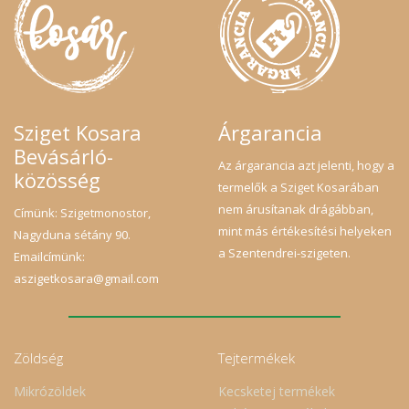
Sziget Kosara
Árgarancia
Bevásárló-
Az árgarancia azt jelenti, hogy a
közösség
termelők a Sziget Kosarában
nem árusítanak drágábban,
Címünk: Szigetmonostor,
mint más értékesítési helyeken
Nagyduna sétány 90.
a Szentendrei-szigeten.
Emailcímünk:
aszigetkosara@gmail.com
Zöldség
Tejtermékek
Mikrózöldek
Kecsketej termékek