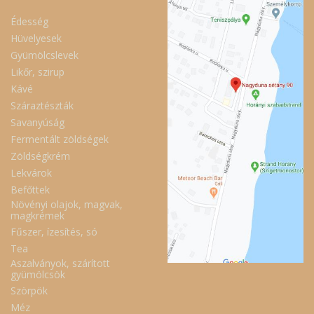
Édesség
Hüvelyesek
Gyümölcslevek
Likőr, szirup
Kávé
Száraztészták
Savanyúság
Fermentált zöldségek
Zöldségkrém
Lekvárok
Befőttek
Növényi olajok, magvak,
magkrémek
Fűszer, ízesítés, só
Tea
Aszalványok, szárított
gyümölcsök
Szörpök
Méz