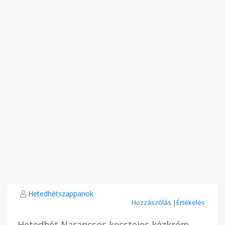
Hetedhétszappanok
Hozzászólás
|
Értékelés
Hetedhét Narancsos kecstejes kézkrém