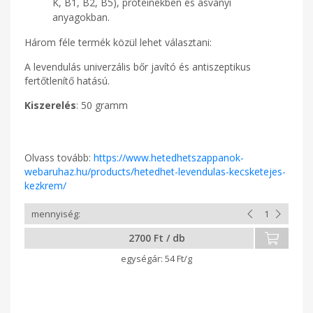
K, B1, B2, B5), proteinekben és ásványi
anyagokban.
Három féle termék közül lehet választani:
A levendulás univerzális bőr javító és antiszeptikus
fertőtlenítő hatású.
Kiszerelés
: 50 gramm
Olvass tovább:
https://www.hetedhetszappanok-
webaruhaz.hu/products/hetedhet-levendulas-kecsketejes-
kezkrem/
2700 Ft / db
54 Ft/g