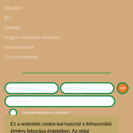
Készétel
Bor
Textilíák
Virágok, növények ültetésre
Kozmetikumok
Fűszernövények
Szeretnék feliratkozni a hírlevélre.
Ez a weboldal cookie-kat használ a felhasználói
© Sziget Kosara Bevásárlóközösség 2020.
élmény fokozása érdekében. Az oldal