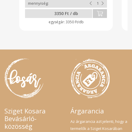
nyugtató hatású,
h
ér
3350 Ft / db
ir
me
3350 Ft/db
re
s
te
vi
am
re
B1
an
le
bő
ha
to
we
le
Sziget Kosara
Árgarancia
Bevásárló-
Az árgarancia azt jelenti, hogy a
közösség
termelők a Sziget Kosarában