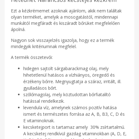
Ezt a kézkrémemet azoknak ajánlom, akik nem találtak
olyan terméket, amelyik a mosogatástól, mindennapi
munkától megfáradt és kiszáradt bőrüket megfelelően
ápolná.
Nagyon sok visszajelzés igazolja, hogy ez a termék
mindegyik kritériumnak megfelel.
A termék összetevői:
hidegen sajtolt sárgabarackmag olaj, mely
hihetetlenül hatásos a vízhiányos, öregedő és
érzékeny bőrre. Megnyugtatja a száraz, irritált, ill.
gyulladásos bőrt.
szőlőmagolaj, mely köztudottan bőrfiatalító
hatással rendelkezik.
levendula víz, amelynek számos pozitív hatása
ismert és természetes forrása az A, B, B3, C, D és
E vitaminoknak.
kecsketejport is tartamaz amely 30% zsírtartalmú.
A kecsketej rendkívül gazdag vitaminokban (A, D, E,