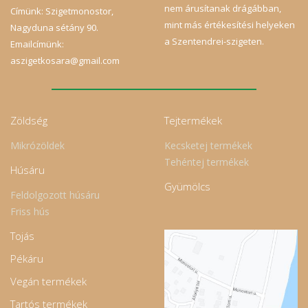
nem árusítanak drágábban,
Címünk: Szigetmonostor,
mint más értékesítési helyeken
Nagyduna sétány 90.
a Szentendrei-szigeten.
Emailcímünk:
aszigetkosara@gmail.com
Zöldség
Tejtermékek
Mikrózöldek
Kecsketej termékek
Tehéntej termékek
Húsáru
Gyümölcs
Feldolgozott húsáru
Friss hús
Tojás
Pékáru
Vegán termékek
Tartós termékek