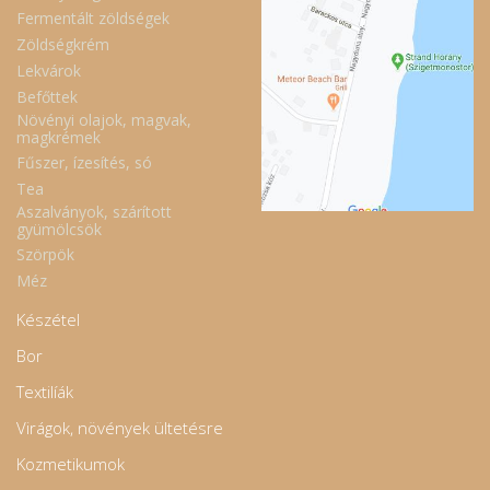
Fermentált zöldségek
Zöldségkrém
Lekvárok
Befőttek
Növényi olajok, magvak,
magkrémek
Fűszer, ízesítés, só
Tea
Aszalványok, szárított
gyümölcsök
Szörpök
Méz
Készétel
Bor
Textilíák
Virágok, növények ültetésre
Kozmetikumok