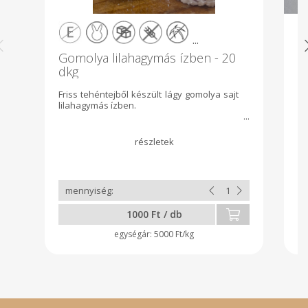
...
Gomolya lilahagymás ízben - 20
G
dkg
m
Friss tehéntejből készült lágy gomolya sajt
Kr
lilahagymás ízben.
ág
1000 Ft / db
5000 Ft/kg