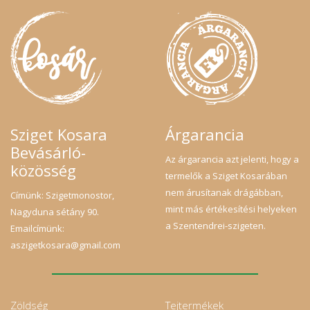
Sziget Kosara
Árgarancia
Bevásárló-
Az árgarancia azt jelenti, hogy a
közösség
termelők a Sziget Kosarában
nem árusítanak drágábban,
Címünk: Szigetmonostor,
mint más értékesítési helyeken
Nagyduna sétány 90.
a Szentendrei-szigeten.
Emailcímünk:
aszigetkosara@gmail.com
Zöldség
Tejtermékek