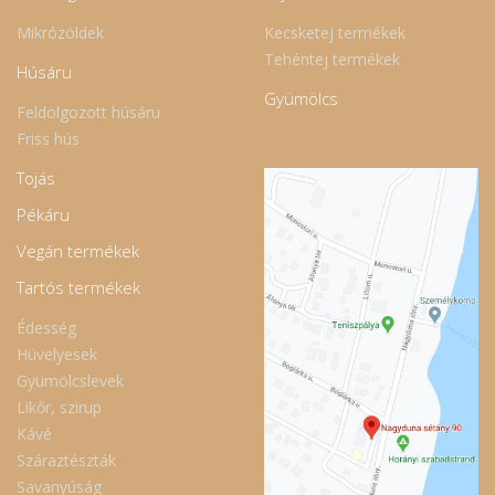
Mikrózöldek
Kecsketej termékek
Tehéntej termékek
Húsáru
Gyümölcs
Feldolgozott húsáru
Friss hús
Tojás
Pékáru
Vegán termékek
Tartós termékek
Édesség
Hüvelyesek
Gyümölcslevek
Likőr, szirup
Kávé
Száraztészták
Savanyúság