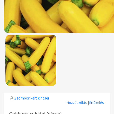
Zsombor kert kincsei
Hozzászólás
|
Értékelés
Goldema cukkini (sárga)