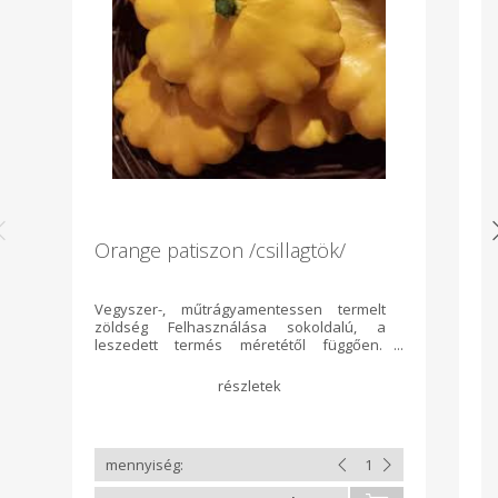
Orange patiszon /csillagtök/
F
Vegyszer-, műtrágyamentessen termelt
Fü
zöldség Felhasználása sokoldalú, a
dk
leszedett termés méretétől függően.
Mérés után kapja meg a végleges árát.