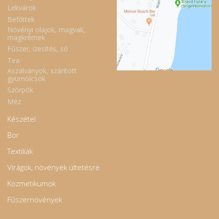
Lekvárok
Befőttek
Növényi olajok, magvak,
magkrémek
Fűszer, ízesítés, só
Tea
Aszalványok, szárított
gyümölcsök
Szörpök
Méz
Készétel
Bor
Textilíák
Virágok, növények ültetésre
Kozmetikumok
Fűszernövények