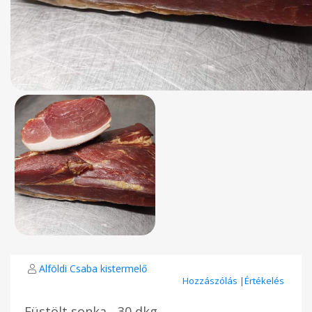
Alföldi Csaba kistermelő
Hozzászólás
|
Értékelés
Füstölt sonka - 30 dkg