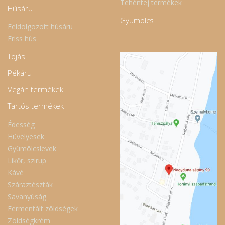
Tehéntej termékek
Húsáru
Gyümölcs
Feldolgozott húsáru
Friss hús
Tojás
Pékáru
Vegán termékek
Tartós termékek
Édesség
Hüvelyesek
Gyümölcslevek
Likőr, szirup
Kávé
Száraztészták
Savanyúság
Fermentált zöldségek
Zöldségkrém