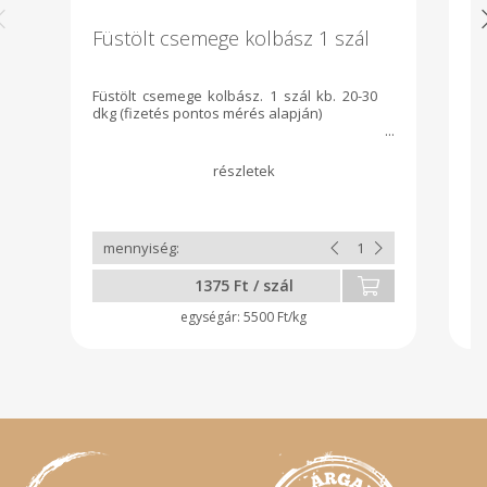
Füstölt csemege kolbász 1 szál
C
Füstölt csemege kolbász. 1 szál kb. 20-30
Ve
dkg (fizetés pontos mérés alapján)
1375 Ft / szál
5500 Ft/kg