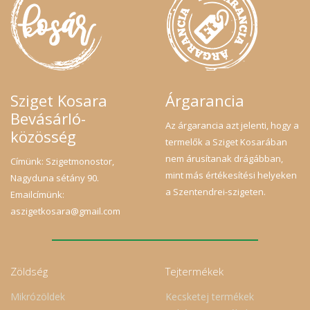
Sziget Kosara
Árgarancia
Bevásárló-
Az árgarancia azt jelenti, hogy a
közösség
termelők a Sziget Kosarában
nem árusítanak drágábban,
Címünk: Szigetmonostor,
mint más értékesítési helyeken
Nagyduna sétány 90.
a Szentendrei-szigeten.
Emailcímünk:
aszigetkosara@gmail.com
Zöldség
Tejtermékek
Mikrózöldek
Kecsketej termékek