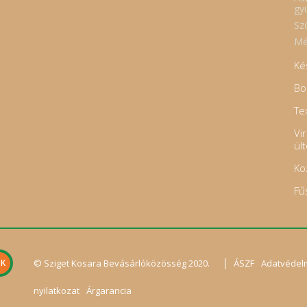
gy
Sz
Mé
Ké
Bo
Tex
Vi
ül
Ko
Fű
|
© Sziget Kosara Bevásárlóközösség 2020.
ÁSZF
Adatvédel
nyilatkozat
Árgarancia