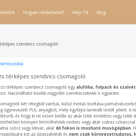
melőink
Hogyan rendelhetek?
Helyi 1%
Blog
érképes szendvics csomagoló
Varrósszoba
zs térképes szendvics csomagoló
ézs térképes szendvics csomagoló egy
alufólia, folpack és szalv
köz. Használható kisebb-nagyobb szendvicseknek is egyaránt.
somagolót két rétegből varrtuk, külső mintás borítása pamutvászonból 
g úgynevezett PUL anyagból, mely egyfajta laminált textilt jelent. A 
zítésről, és hogy ki ne essen belőle az akár több emeletes vagy több 
zönhetően könnyen letörölhetőek nedves vagy akár száraz szivaccsal a
adna szósz vagy lekvár, akár
60 fokon is mosható mosógépben
. 
magolására ezt az újraszalvétát és
nem csak környezettudatos, 