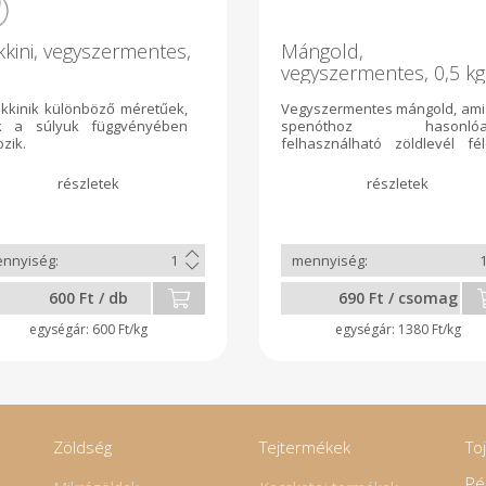
kini, vegyszermentes,
Mángold,
vegyszermentes, 0,5 kg
ukkinik különböző méretűek,
Vegyszermentes mángold, ami
k a súlyuk függvényében
spenóthoz hasonlóa
ozik.
felhasználható zöldlevél fél
Szára erős, de az 
felhasználható, pl a spárgáh
hasonlóan.
600 Ft / db
690 Ft / csomag
600 Ft/kg
1380 Ft/kg
Zöldség
Tejtermékek
To
Pé