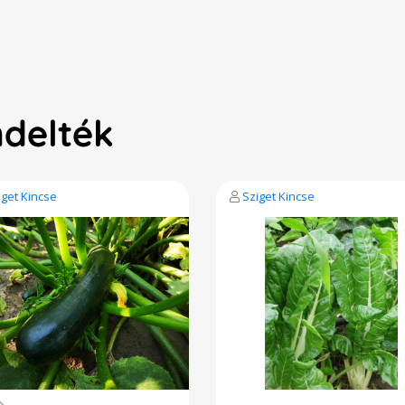
ndelték
iget Kincse
Sziget Kincse