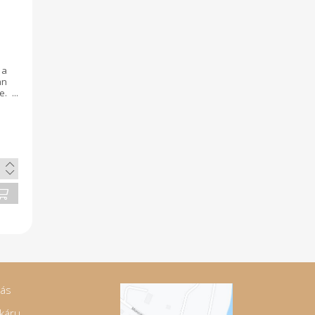
 a
n
e.
is
oz
jás
káru