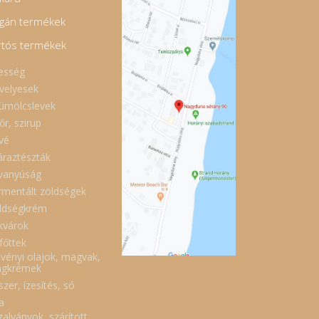
gán termékek
rtós termékek
esség
velyesek
ümölcslevek
őr, szirup
vé
áraztészták
vanyúság
rmentált zöldségek
ldségkrém
kvárok
főttek
vényi olajok, magvak,
gkrémek
zer, ízesítés, só
a
zalványok, szárított