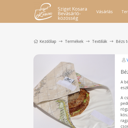
Sziget Kosara
Vásárlás
Ter
Bevásárló-
közösség
Kezdőlap
Termékek
Textilíák
Bézs t
Bé
A b
esz
A c
pedi
rög
kös
rag
cso