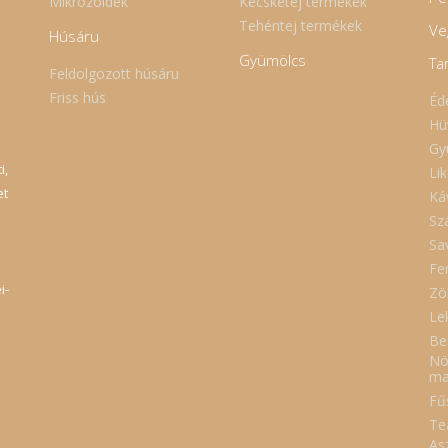
Mikrózöldek
Kecsketej termékek
Tehéntej termékek
Ve
Húsáru
Gyümölcs
Ta
Feldolgozott húsáru
Friss hús
Éd
Hü
Gy
i,
Lik
et
Ká
Sz
Sa
Fe
i-
Zö
Le
Be
Nö
ma
Fűs
Te
As