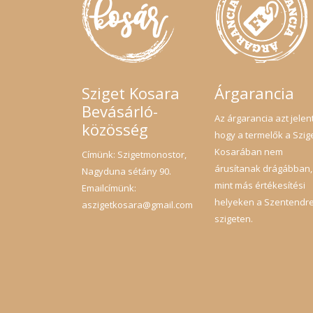
Sziget Kosara
Árgarancia
Bevásárló-
Az árgarancia azt jelent
közösség
hogy a termelők a Szig
Kosarában nem
Címünk: Szigetmonostor,
árusítanak drágábban,
Nagyduna sétány 90.
mint más értékesítési
Emailcímünk:
helyeken a Szentendre
aszigetkosara@gmail.com
szigeten.