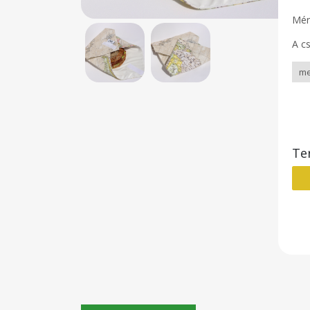
Mér
A c
Te