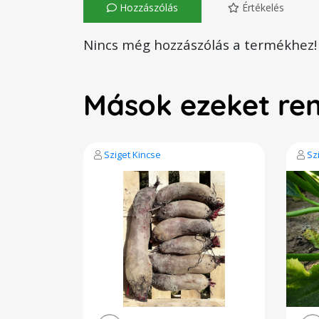
Hozzászólás
Értékelés
Nincs még hozzászólás a termékhez!
Mások ezeket re
Sziget Kincse
Sz