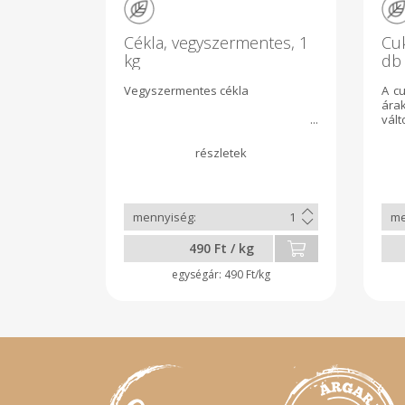
Cékla, vegyszermentes, 1
Cuk
kg
db
Vegyszermentes cékla
A c
ára
vált
490 Ft / kg
490 Ft/kg