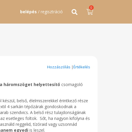
0
belépés
/ regisztráció
Hozzászólás
|
Értékelés
éta háromszöget helyettesítő
csomagoló
készül, belső, élelmiszerekkel érintkező része
textil 4 sarkán tépőzárak gondoskodnak a
darab szendvics. A belső rész tulajdonságának
z esetleges foltok. Sőt, ha nagyon kifolyna és
Használd reggelid, tízóraid vagy uzsonnád
hanem egyedi
is leszel.