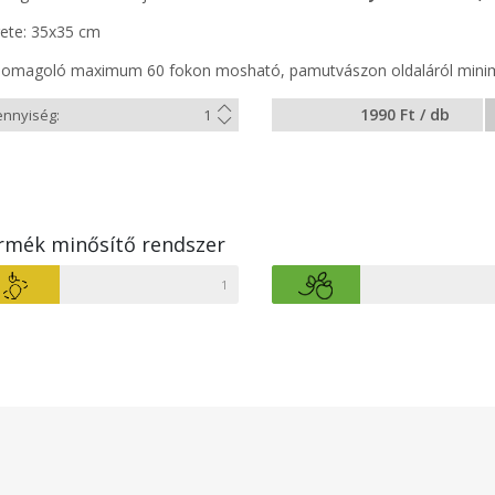
ete: 35x35 cm
somagoló maximum 60 fokon mosható, pamutvászon oldaláról minim
1990 Ft / db
rmék minősítő rendszer
1