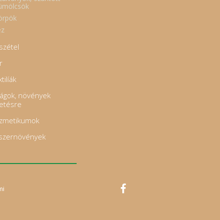
ümölcsök
örpök
z
szétel
r
tilíák
rágok, növények
tetésre
zmetikumok
szernövények
mi