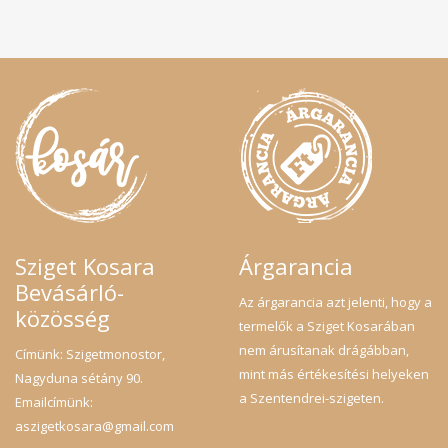
Sziget Kosara
Árgarancia
Bevásárló-
Az árgarancia azt jelenti, hogy a
közösség
termelők a Sziget Kosarában
nem árusítanak drágábban,
Címünk: Szigetmonostor,
mint más értékesítési helyeken
Nagyduna sétány 90.
a Szentendrei-szigeten.
Emailcímünk:
aszigetkosara@gmail.com