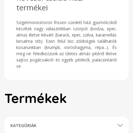
termékei
Szigetmonostoron frissen szedett házi gyümölcsből
készítek nagy választékban szörpöt (bodza, eper,
alma) illetve lekvárt (barack, eper, szilva, karamellás
birsalma stb). Ezen felül bio zöldségek találhatók
kosarunkban (krumpli, vöröshagyma, répa...). És
meg ne feledkezzünk az ízletes almás pitéről illetve
sajtos pogácsakról és egyéb pitékről, palacsintáról
se.
Termékek
KATEGÓRIÁK