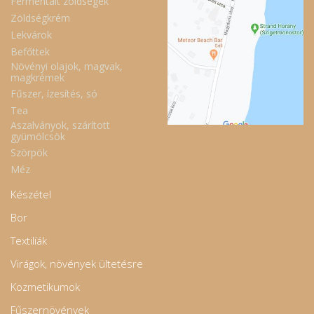
Fermentált zöldségek
Zöldségkrém
Lekvárok
Befőttek
Növényi olajok, magvak,
magkrémek
Fűszer, ízesítés, só
Tea
Aszalványok, szárított
gyümölcsök
Szörpök
Méz
Készétel
Bor
Textilíák
Virágok, növények ültetésre
Kozmetikumok
Fűszernövények