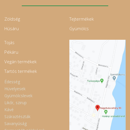
Zöldség
Tejtermékek
Húsáru
Gyümölcs
Tojás
Pékáru
Vegán termékek
Tartós termékek
Édesség
Hüvelyesek
Gyümölcslevek
Likőr, szirup
Kávé
Száraztészták
Savanyúság