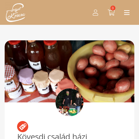
0
Kövesdi család házi