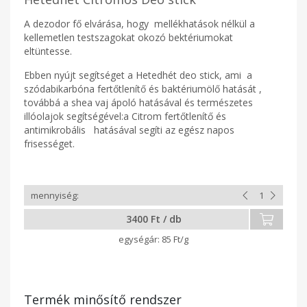
A dezodor fő elvárása, hogy mellékhatások nélkül a
kellemetlen testszagokat okozó bektériumokat
eltüntesse.
Ebben nyújt segítséget a Hetedhét deo stick, ami a
szódabikarbóna fertőtlenítő és baktériumölő hatását ,
továbbá a shea vaj ápoló hatásával és természetes
illóolajok segítségével:a Citrom fertőtlenítő és
antimikrobális hatásával segíti az egész napos
frisességet.
3400 Ft / db
85 Ft/g
Termék minősítő rendszer