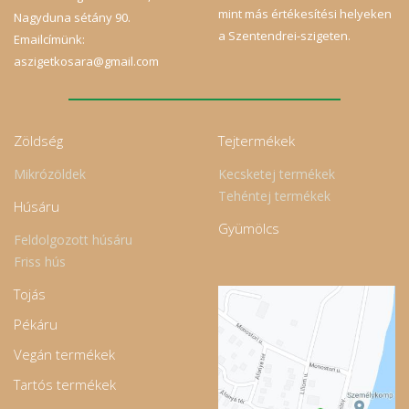
mint más értékesítési helyeken
Nagyduna sétány 90.
a Szentendrei-szigeten.
Emailcímünk:
aszigetkosara@gmail.com
Zöldség
Tejtermékek
Mikrózöldek
Kecsketej termékek
Tehéntej termékek
Húsáru
Gyümölcs
Feldolgozott húsáru
Friss hús
Tojás
Pékáru
Vegán termékek
Tartós termékek