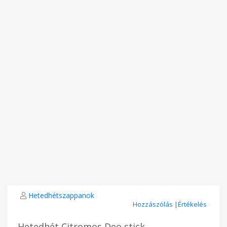
Hetedhétszappanok
Hozzászólás
|
Értékelés
Hetedhét Citromos Deo stick