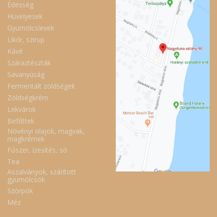
Édesség
Hüvelyesek
Gyümölcslevek
Likőr, szirup
Kávé
Száraztészták
Savanyúság
Fermentált zöldségek
Zöldségkrém
Lekvárok
Befőttek
Növényi olajok, magvak,
magkrémek
Fűszer, ízesítés, só
Tea
Aszalványok, szárított
gyümölcsök
Szörpök
Méz