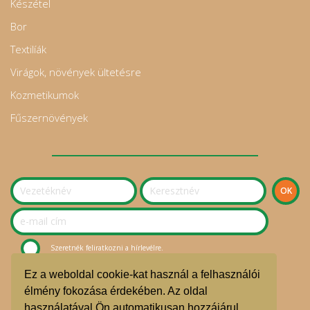
Készétel
Bor
Textilíák
Virágok, növények ültetésre
Kozmetikumok
Fűszernövények
Szeretnék feliratkozni a hírlevélre.
Ez a weboldal cookie-kat használ a felhasználói
© Sziget Kosara Bevásárlóközösség 2020.
élmény fokozása érdekében. Az oldal
használatával Ön automatikusan hozzájárul,
ÁSZF