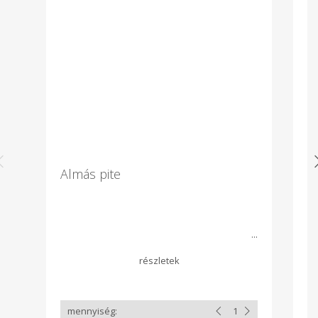
Almás pite
K
Há