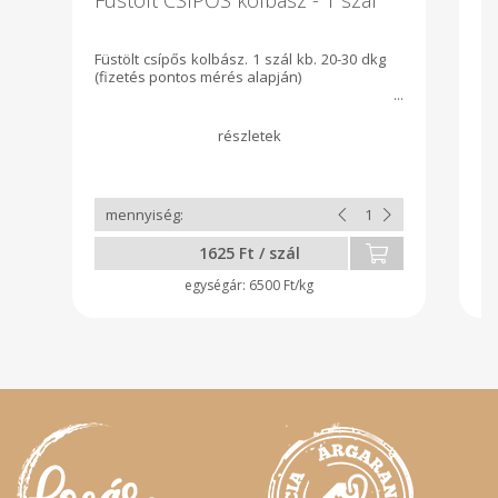
ü
Füstölt csípős kolbász. 1 szál kb. 20-30 dkg
+
(fizetés pontos mérés alapján)
k
üv
pl
az
kö
1625 Ft / szál
6500 Ft/kg