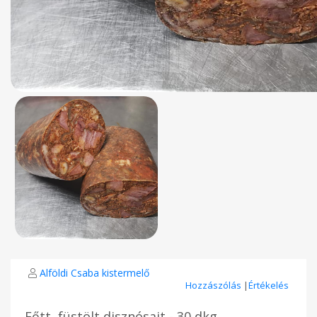
Alföldi Csaba kistermelő
Hozzászólás
|
Értékelés
Főtt, füstölt disznósajt - 30 dkg