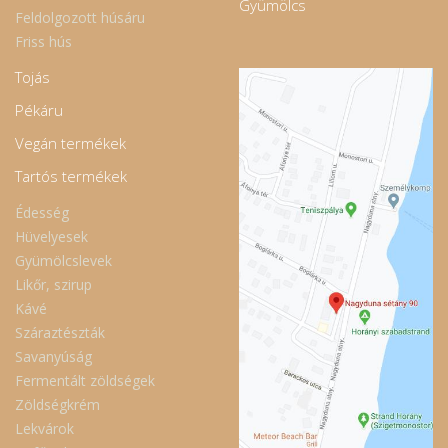
Gyümölcs
Feldolgozott húsáru
Friss hús
Tojás
Pékáru
Vegán termékek
Tartós termékek
Édesség
Hüvelyesek
Gyümölcslevek
Likőr, szirup
Kávé
Száraztészták
Savanyúság
Fermentált zöldségek
Zöldségkrém
Lekvárok