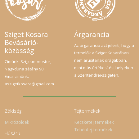
Sziget Kosara
Árgarancia
Bevásárló-
Az árgarancia azt jelenti, hogy a
közösség
termelők a Sziget Kosarában
nem árusítanak drágábban,
Címünk: Szigetmonostor,
mint más értékesítési helyeken
Nagyduna sétány 90.
a Szentendrei-szigeten.
Emailcímünk:
aszigetkosara@gmail.com
Zöldség
Tejtermékek
Mikrózöldek
Kecsketej termékek
Tehéntej termékek
Húsáru