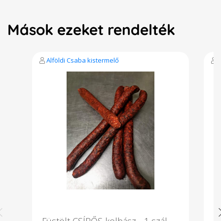
Mások ezeket rendelték
Alföldi Csaba kistermelő
Füstölt CSÍPŐS kolbász - 1 szál
E