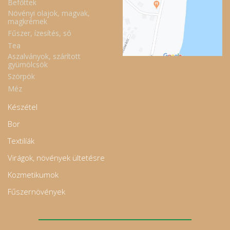
Befőttek
Növényi olajok, magvak,
magkrémek
Fűszer, ízesítés, só
Tea
Aszalványok, szárított
gyümölcsök
Szörpök
Méz
Készétel
Bor
Textilíák
Virágok, növények ültetésre
Kozmetikumok
Fűszernövények