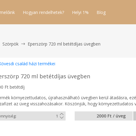
melőink
Hogyan rendelhetek?
Helyi 1%
Blog
Szörpök
Eperszörp 720 ml betétdíjas üvegben
Kövesdi család házi termékei
erszörp 720 ml betétdíjas üvegben
0 Ft betétdíj
ermék környezettudatos, újrahasználható üvegben kerül átadásra, ezért
szafizet az üveg visszahozásakor. Köszönjük, hogy környezettudatos 
2000 Ft / üveg