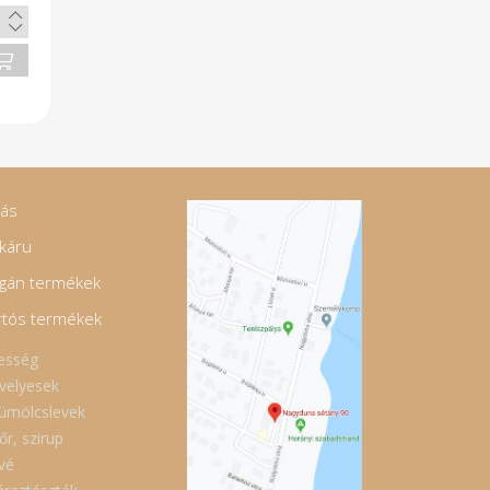
jás
káru
gán termékek
rtós termékek
esség
velyesek
ümölcslevek
őr, szirup
vé