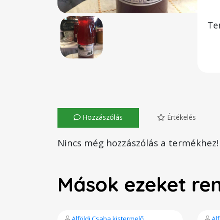
Te
Hozzászólás
Értékelés
Nincs még hozzászólás a termékhez!
Mások ezeket re
Alföldi Csaba kistermelő
Al