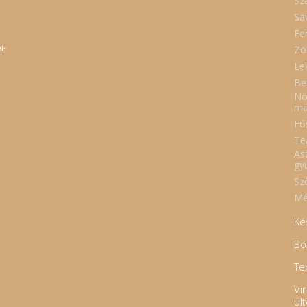
Sz
Sa
Fe
i-
Zö
Le
Be
Nö
ma
Fűs
Te
As
gy
Sz
Mé
Ké
Bo
Tex
Vi
ül