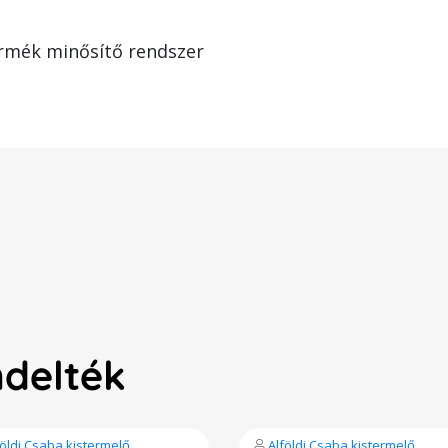
rmék minősítő rendszer
ndelték
földi Csaba kistermelő
Alföldi Csaba kistermelő