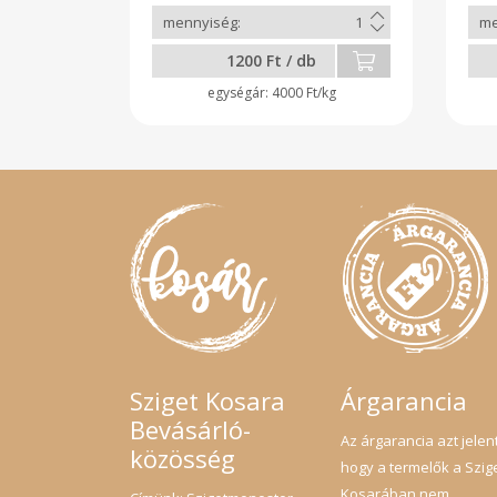
1200 Ft / db
4000 Ft/kg
Sziget Kosara
Árgarancia
Bevásárló-
Az árgarancia azt jelent
közösség
hogy a termelők a Szig
Kosarában nem