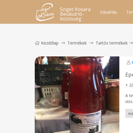
Sziget Kosara
Vásárlás
Ter
Bevásárló-
közösség
Kezdőlap
Termékek
Tartós termékek
Ep
+ 20
A t
vis