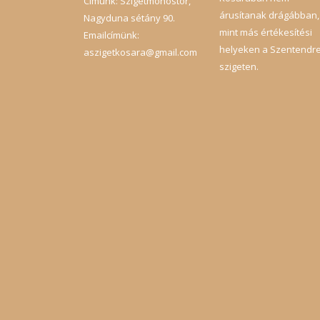
Címünk: Szigetmonostor,
árusítanak drágábban,
Nagyduna sétány 90.
mint más értékesítési
Emailcímünk:
helyeken a Szentendre
aszigetkosara@gmail.com
szigeten.