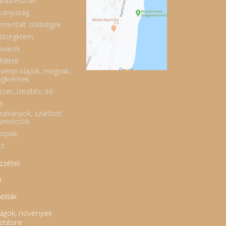
áraztészták
vanyúság
rmentált zöldségek
ldségkrém
kvárok
főttek
vényi olajok, magvak,
gkrémek
zer, ízesítés, só
a
zalványok, szárított
ümölcsök
örpök
z
szétel
r
tilíák
rágok, növények
tetésre