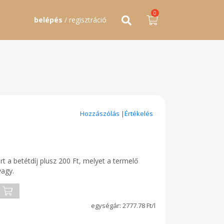
0
belépés
/ regisztráció
Hozzászólás
|
Értékelés
 a betétdíj plusz 200 Ft, melyet a termelő
vagy.
2777.78 Ft/l