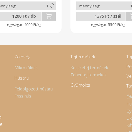
1200 Ft / db
1375 Ft / szál
4000 Ft/kg
5500 Ft/kg
Zöldség
Tejtermékek
To
Pé
Mikrózöldek
Kecsketej termékek
Tehéntej termékek
Ve
Húsáru
Gyümölcs
Ta
Feldolgozott húsáru
Friss hús
Éd
Hü
Gy
i,
Lik
et
Ká