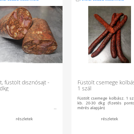
t, füstölt disznósajt -
Füstölt csemege kolbá
 dkg
1 szál
Füstölt csemege kolbász. 1 sz
kb. 20-30 dkg (fizetés pont
mérés alapján)