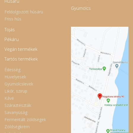
Húsáru
Gyümölcs
Feldolgozott húsáru
Friss hús
Tojás
Pékáru
Vegán termékek
Tartós termékek
Édesség
Hüvelyesek
Gyümölcslevek
Likőr, szirup
Kávé
Száraztészták
Savanyúság
Fermentált zöldségek
Zöldségkrém