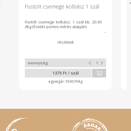
Füstölt csemege kolbász 1 szál
F
Füstölt csemege kolbász. 1 szál kb. 20-30
dkg (fizetés pontos mérés alapján)
1375 Ft / szál
5500 Ft/kg