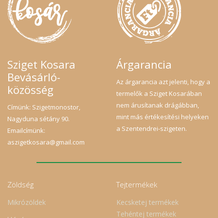
Sziget Kosara
Árgarancia
Bevásárló-
Az árgarancia azt jelenti, hogy a
közösség
termelők a Sziget Kosarában
nem árusítanak drágábban,
Címünk: Szigetmonostor,
mint más értékesítési helyeken
Nagyduna sétány 90.
a Szentendrei-szigeten.
Emailcímünk:
aszigetkosara@gmail.com
Zöldség
Tejtermékek
Mikrózöldek
Kecsketej termékek
Tehéntej termékek