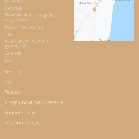
Lekvárok
Befőttek
Növényi olajok, magvak,
magkrémek
Fűszer, ízesítés, só
Tea
Aszalványok, szárított
gyümölcsök
Szörpök
Méz
Készétel
Bor
Textilíák
Virágok, növények ültetésre
Kozmetikumok
Fűszernövények