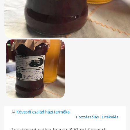
Kövesdi család házi termékei
Hozzászólás
|
Értékelés
Besztercei szilva lekvár 370 ml Kövesdi