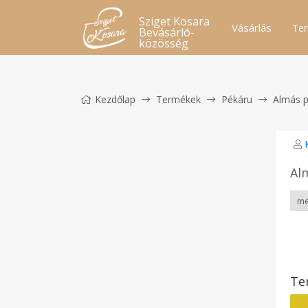
Sziget Kosara
Vásárlás
Ter
Bevásárló-
közösség
Kezdőlap
Termékek
Pékáru
Almás p
Al
Te