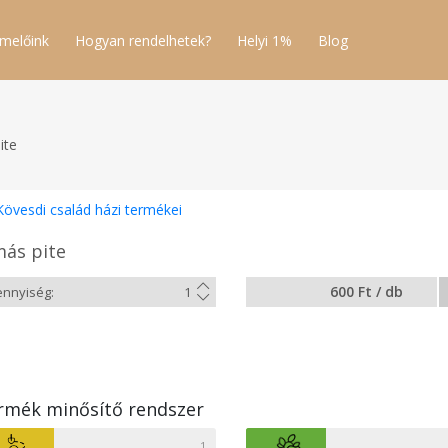
melőink
Hogyan rendelhetek?
Helyi 1%
Blog
ite
Kövesdi család házi termékei
más pite
600 Ft / db
rmék minősítő rendszer
1