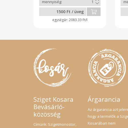
1500 Ft / üveg
2083.33 Ft/l
Sziget Kosara
Árgarancia
Bevásárló-
Az árgarancia azt jelent
közösség
hogy a termelők a Szig
Kosarában nem
Címünk: Szigetmonostor,