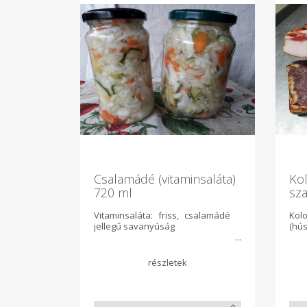
Csalamádé (vitaminsaláta)
Kol
720 ml
sza
Vitaminsaláta: friss, csalamádé
Kol
jellegű savanyúság
(hús