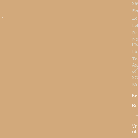
Sa
Fe
i-
Zö
Le
Be
Nö
ma
Fűs
Te
As
gy
Sz
Mé
Ké
Bo
Tex
Vi
ül