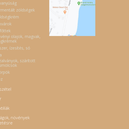
vanyúság
rmentált zöldségek
ldségkrém
kvárok
főttek
vényi olajok, magvak,
gkrémek
zer, ízesítés, só
a
zalványok, szárított
ümölcsök
örpök
z
szétel
r
tilíák
rágok, növények
tetésre