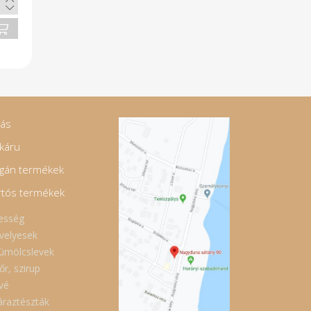
jás
káru
gán termékek
rtós termékek
esség
velyesek
ümölcslevek
őr, szirup
vé
áraztészták