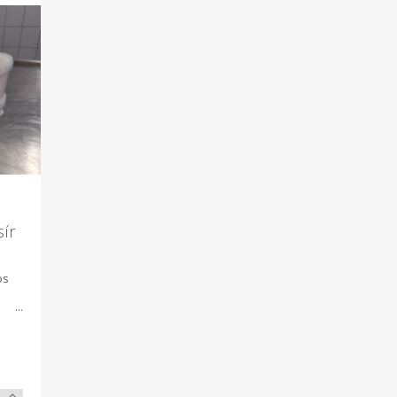
sír
os