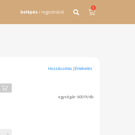
0
belépés
/ regisztráció
Hozzászólás
|
Értékelés
600 Ft/db
1