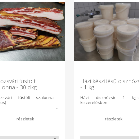
ozsvári füstölt
Házi készítésű disznóz
lonna - 30 dkg
- 1 kg
ozsvári füstölt szalonna
Házi disznózsír 1 kg-
os)
kiszerelésben