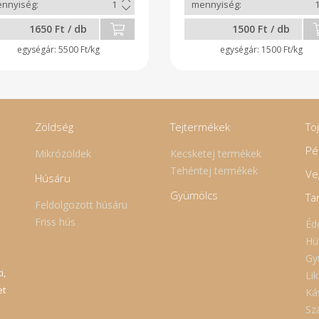
1650 Ft / db
1500 Ft / db
5500 Ft/kg
1500 Ft/kg
Zöldség
Tejtermékek
To
Pé
Mikrózöldek
Kecsketej termékek
Tehéntej termékek
Ve
Húsáru
Gyümölcs
Ta
Feldolgozott húsáru
Friss hús
Éd
Hü
Gy
i,
Lik
et
Ká
Sz