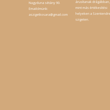
árusítanak drágábban,
Nagyduna sétány 90.
mint más értékesítési
Emailcímünk:
helyeken a Szentendre
aszigetkosara@gmail.com
szigeten.