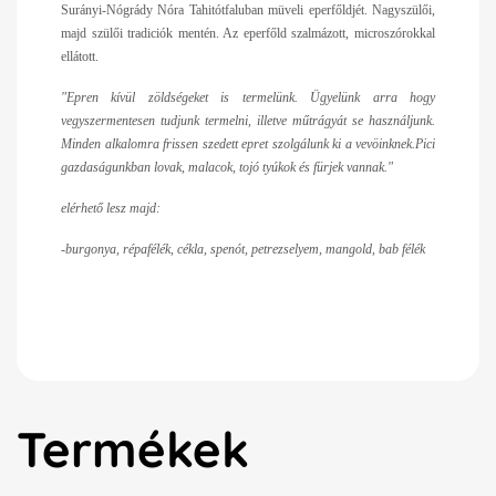
Surányi-Nógrády Nóra Tahitótfaluban müveli eperfőldjét. Nagyszülői,
majd szülői tradiciók mentén. Az eperfőld szalmázott, microszórokkal
ellátott.
"Epren kívül zöldségeket is termelünk. Ügyelünk arra hogy
vegyszermentesen tudjunk termelni, illetve műtrágyát se használjunk.
Minden alkalomra frissen szedett epret szolgálunk ki a vevöinknek.Pici
gazdaságunkban lovak, malacok, tojó tyúkok és fürjek vannak."
elérhető lesz majd:
-burgonya, répafélék, cékla, spenót, petrezselyem, mangold, bab félék
Termékek