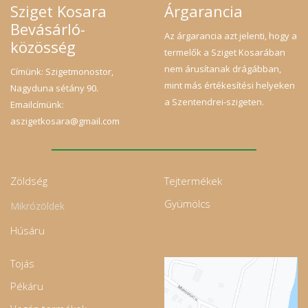
Sziget Kosara
Árgarancia
Bevásárló-
Az árgarancia azt jelenti, hogy a
közösség
termelők a Sziget Kosarában
nem árusítanak drágábban,
Címünk: Szigetmonostor,
mint más értékesítési helyeken
Nagyduna sétány 90.
a Szentendrei-szigeten.
Emailcímünk:
aszigetkosara@gmail.com
Zöldség
Tejtermékek
Gyümölcs
Mikrózöldek
Húsáru
Tojás
Pékáru