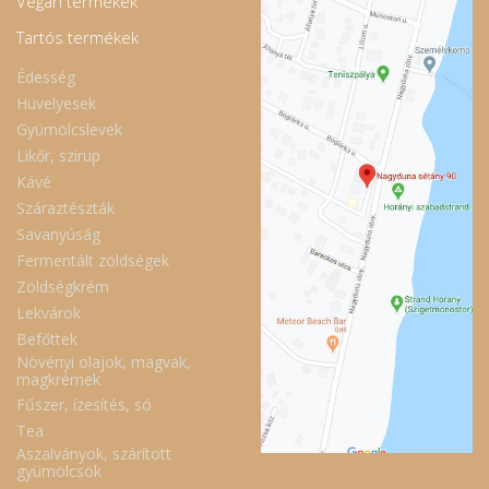
Vegán termékek
Tartós termékek
Édesség
Hüvelyesek
Gyümölcslevek
Likőr, szirup
Kávé
Száraztészták
Savanyúság
Fermentált zöldségek
Zöldségkrém
Lekvárok
Befőttek
Növényi olajok, magvak,
magkrémek
Fűszer, ízesítés, só
Tea
Aszalványok, szárított
gyümölcsök