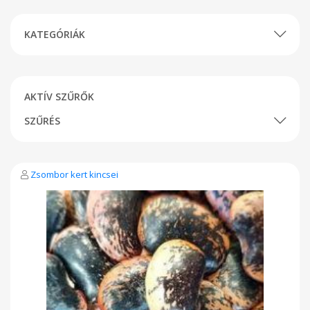
KATEGÓRIÁK
AKTÍV SZŰRŐK
SZŰRÉS
Zsombor kert kincsei