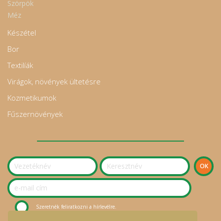
Szörpök
Méz
Készétel
Bor
Textilíák
Virágok, növények ültetésre
Kozmetikumok
Fűszernövények
Szeretnék feliratkozni a hírlevélre.