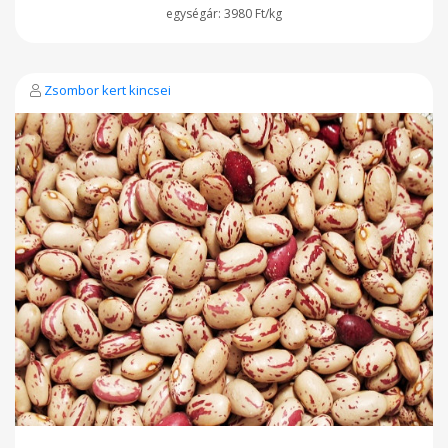
3980 Ft/kg
Zsombor kert kincsei