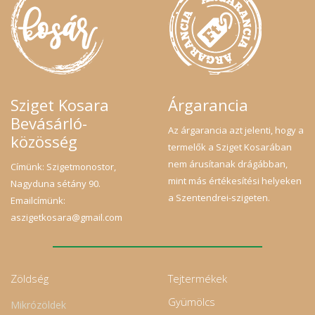
Sziget Kosara
Árgarancia
Bevásárló-
Az árgarancia azt jelenti, hogy a
közösség
termelők a Sziget Kosarában
nem árusítanak drágábban,
Címünk: Szigetmonostor,
mint más értékesítési helyeken
Nagyduna sétány 90.
a Szentendrei-szigeten.
Emailcímünk:
aszigetkosara@gmail.com
Zöldség
Tejtermékek
Gyümölcs
Mikrózöldek