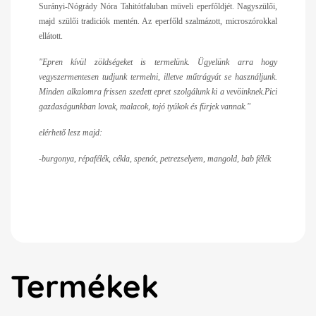
Surányi-Nógrády Nóra Tahitótfaluban müveli eperfőldjét. Nagyszülői,
majd szülői tradiciók mentén. Az eperfőld szalmázott, microszórokkal
ellátott.
"Epren kívül zöldségeket is termelünk. Ügyelünk arra hogy
vegyszermentesen tudjunk termelni, illetve műtrágyát se használjunk.
Minden alkalomra frissen szedett epret szolgálunk ki a vevöinknek.Pici
gazdaságunkban lovak, malacok, tojó tyúkok és fürjek vannak."
elérhető lesz majd:
-burgonya, répafélék, cékla, spenót, petrezselyem, mangold, bab félék
Termékek