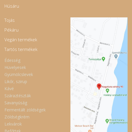
Húsáru
Tojás
Pékáru
Vegán termékek
Tartós termékek
Édesség
Hüvelyesek
Gyümölcslevek
Likőr, szirup
Kávé
Száraztészták
Savanyúság
Fermentált zöldségek
Zöldségkrém
Lekvárok
Befőttek