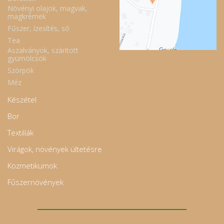
Növényi olajok, magvak,
magkrémek
Fűszer, ízesítés, só
Tea
Aszalványok, szárított
gyümölcsök
Szörpök
Méz
Készétel
Bor
Textilíák
Virágok, növények ültetésre
Kozmetikumok
Fűszernövények