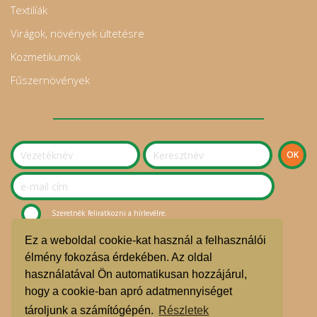
Textilíák
Virágok, növények ültetésre
Kozmetikumok
Fűszernövények
Szeretnék feliratkozni a hírlevélre.
Ez a weboldal cookie-kat használ a felhasználói
© Sziget Kosara Bevásárlóközösség 2020.
élmény fokozása érdekében. Az oldal
használatával Ön automatikusan hozzájárul,
ÁSZF
hogy a cookie-ban apró adatmennyiséget
Adatvédelmi nyilatkozat
tároljunk a számítógépén.
Részletek