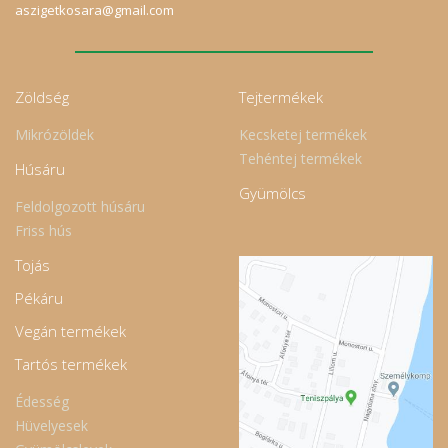
aszigetkosara@gmail.com
Zöldség
Tejtermékek
Mikrózöldek
Kecsketej termékek
Tehéntej termékek
Húsáru
Gyümölcs
Feldolgozott húsáru
Friss hús
Tojás
Pékáru
Vegán termékek
Tartós termékek
Édesség
Hüvelyesek