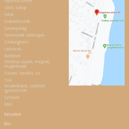
Gyümölcslevek
Likőr, szirup
Kávé
Száraztészták
Savanyúság
Fermentált zöldségek
Zöldségkrém
Lekvárok
Befőttek
Növényi olajok, magvak,
magkrémek
Fűszer, ízesítés, só
Tea
Aszalványok, szárított
gyümölcsök
Szörpök
Méz
Készétel
Bor